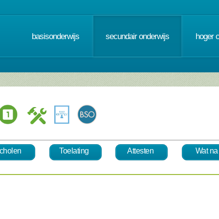
basisonderwijs
secundair onderwijs
hoger 
cholen
Toelating
Attesten
Wat na