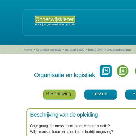
Home
>
Secundair onderwijs
>
structuur BuSO
>
BuSO OV4
>
Detail studierichting
Organisatie en logistiek
Beschrijving
Lessen
S
Beschrijving van de opleiding
Ga je graag met mensen om in een verkoop situatie?
Wil je mensen leren onthalen in een bedrijfsomgeving?