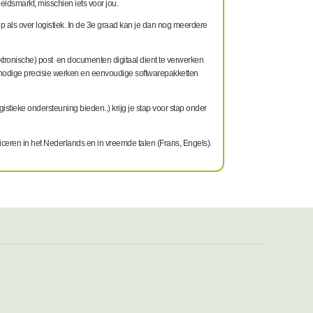
eidsmarkt, misschien iets voor jou.
ls over logistiek. In de 3
e
graad kan je dan nog meerdere
ektronische) post en documenten digitaal dient te verwerken
e nodige precisie werken en eenvoudige softwarepakketten
istieke ondersteuning bieden..) krijg je stap voor stap onder
iceren in het Nederlands en in vreemde talen (Frans, Engels).