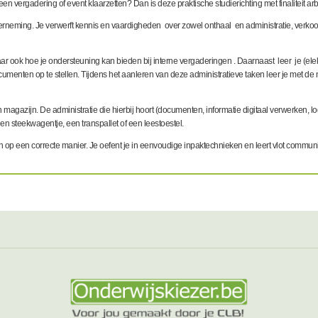
en vergadering of event klaarzetten? Dan is deze praktische studierichting met finaliteit arb
neming. Je verwerft kennis en vaardigheden over zowel onthaal en administratie, verkoop a
aar ook hoe je ondersteuning kan bieden bij interne vergaderingen . Daarnaast leer je (el
umenten op te stellen. Tijdens het aanleren van deze administratieve taken leer je met d
agazijn. De administratie die hierbij hoort (documenten, informatie digitaal verwerken, log
en steekwagentje, een transpallet of een leestoestel.
n op een correcte manier. Je oefent je in eenvoudige inpaktechnieken en leert vlot commun