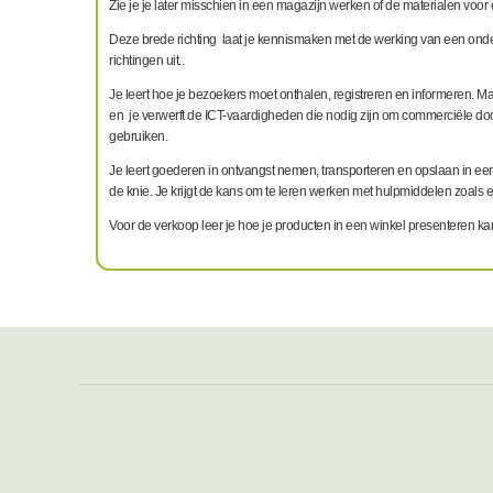
Zie je je later misschien in een magazijn werken of de materialen voor e
Deze brede richting laat je kennismaken met de werking van een onder
richtingen uit..
Je leert hoe je bezoekers moet onthalen, registreren en informeren. M
en je verwerft de ICT-vaardigheden die nodig zijn om commerciële doc
gebruiken.
Je leert goederen in ontvangst nemen, transporteren en opslaan in een m
de knie. Je krijgt de kans om te leren werken met hulpmiddelen zoals e
Voor de verkoop leer je hoe je producten in een winkel presenteren ka