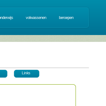
onderwijs
volwassenen
beroepen
Links