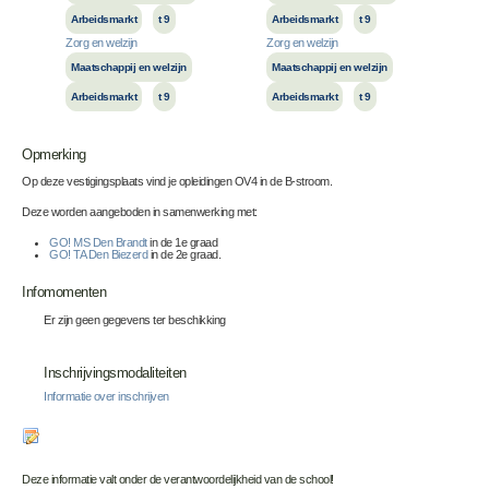
Arbeidsmarkt
t 9
Arbeidsmarkt
t 9
Zorg en welzijn
Zorg en welzijn
Maatschappij en welzijn
Maatschappij en welzijn
Arbeidsmarkt
t 9
Arbeidsmarkt
t 9
Opmerking
Op deze vestigingsplaats vind je opleidingen OV4 in de B-stroom.
Deze worden aangeboden in samenwerking met:
GO! MS Den Brandt
in de 1e graad
GO! TA Den Biezerd
in de 2e graad.
Infomomenten
Er zijn geen gegevens ter beschikking
Inschrijvingsmodaliteiten
Informatie over inschrijven
Deze informatie valt onder de verantwoordelijkheid van de school!