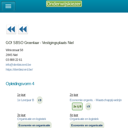
GO! SBSO Groenlaar - Vestigingsplaats Niel
Wirixstraat 58
2845 Niel
03 888 22 61
info@denbiezerd.be
https://denbiezerd.be/
Opleidingsvorm 4
1e jaar
2e jaar
1e Leerjaar B
Economie-organis. - Maatschappij-welzijn
t 9
2e lj B
t 9
3e jaar
4e jaar
Organisatie en logistiek
Organisatie en logistiek
Economie en organisatie
Economie en organisatie