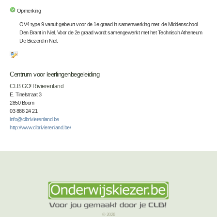
Opmerking
OV4 type 9 vanuit gebeurt voor de 1e graad in samenwerking met de Middenschool
Den Brant in Niel. Voor de 2e graad wordt samengewerkt met het Technisch Atheneum
De Biezerd in Niel.
Centrum voor leerlingenbegeleiding
CLB GO! Rivierenland
E. Tinelstraat 3
2850 Boom
03 888 24 21
info@clbrivierenland.be
http://www.clbrivierenland.be/
© 2026