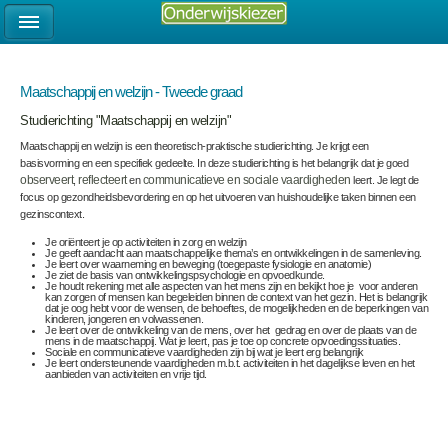
Maatschappij en welzijn - Tweede graad
Studierichting "Maatschappij en welzijn"
Maatschappij en welzijn is een theoretisch-praktische studierichting. Je krijgt een
basisvorming en een specifiek gedeelte. In deze studierichting is het belangrijk dat je goed
observeert
,
reflecteert
en
communicatieve en sociale vaardigheden
leert. Je legt de
focus op gezondheidsbevordering en op het uitvoeren van huishoudelijke taken binnen een
gezinscontext.
Je oriënteert je op activiteiten in zorg en welzijn
Je geeft aandacht aan maatschappelijke thema’s en ontwikkelingen in de samenleving.
Je leert over waarneming en beweging (toegepaste fysiologie en anatomie)
Je ziet de basis van ontwikkelingspsychologie en opvoedkunde.
Je houdt rekening met alle aspecten van het mens zijn en bekijkt hoe je voor anderen
kan zorgen of mensen kan begeleiden binnen de context van het gezin. Het is belangrijk
dat je oog hebt voor de wensen, de behoeftes, de mogelijkheden en de beperkingen van
kinderen, jongeren en volwassenen.
Je leert over de ontwikkeling van de mens, over het gedrag en over de plaats van de
mens in de maatschappij. Wat je leert, pas je toe op concrete opvoedingssituaties.
Sociale en communicatieve vaardigheden zijn bij wat je leert erg belangrijk
Je leert ondersteunende vaardigheden m.b.t. activiteiten in het dagelijkse leven en het
aanbieden van activiteiten en vrije tijd.