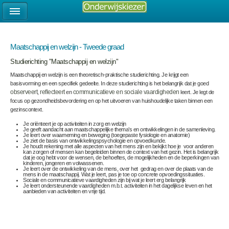
Maatschappij en welzijn - Tweede graad
Studierichting "Maatschappij en welzijn"
Maatschappij en welzijn is een theoretisch-praktische studierichting. Je krijgt een
basisvorming en een specifiek gedeelte. In deze studierichting is het belangrijk dat je goed
observeert
,
reflecteert
en
communicatieve en sociale vaardigheden
leert. Je legt de
focus op gezondheidsbevordering en op het uitvoeren van huishoudelijke taken binnen een
gezinscontext.
Je oriënteert je op activiteiten in zorg en welzijn
Je geeft aandacht aan maatschappelijke thema’s en ontwikkelingen in de samenleving.
Je leert over waarneming en beweging (toegepaste fysiologie en anatomie)
Je ziet de basis van ontwikkelingspsychologie en opvoedkunde.
Je houdt rekening met alle aspecten van het mens zijn en bekijkt hoe je voor anderen
kan zorgen of mensen kan begeleiden binnen de context van het gezin. Het is belangrijk
dat je oog hebt voor de wensen, de behoeftes, de mogelijkheden en de beperkingen van
kinderen, jongeren en volwassenen.
Je leert over de ontwikkeling van de mens, over het gedrag en over de plaats van de
mens in de maatschappij. Wat je leert, pas je toe op concrete opvoedingssituaties.
Sociale en communicatieve vaardigheden zijn bij wat je leert erg belangrijk
Je leert ondersteunende vaardigheden m.b.t. activiteiten in het dagelijkse leven en het
aanbieden van activiteiten en vrije tijd.