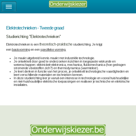
Elektrotechnieken - Tweede graad
Studierichting "Elektrotechnieken"
Elektrotechnieken is een
theoretisch-praktische
studierichting. Je krijgt
een
basisvorming
en een
specifieke vorming.
Je maakt uitgebreid kennis maakt met industriële technologie.
Je ontwikkelt door goed te onderzoeken inzichten in toegepaste wiskunde en
wetenschappen: elektriciteit-elektronica, mechanica, fluïdomechanica (hoe gedragen
stromende vloeistoffen zich?) en thermodynamica (warmteleer).
Je leert denken in functie van het proces, je ontwikkelt technologische vaardigheden en
leert verschillende materialen en technieken kennen.
In deze studierichting leer je vanuit een interesse in technologie en vooral huishoudelijke
en niet-huishoudelijke elektrische toepassingen en realiseer je technische en elektrische
installaties.