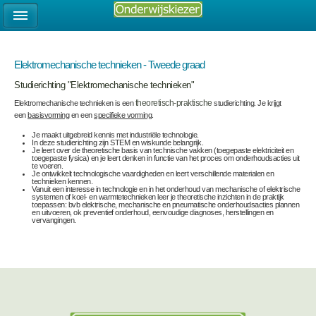
Elektromechanische technieken - Tweede graad
Studierichting "Elektromechanische technieken"
Elektromechanische technieken is een
theoretisch-praktische
studierichting. Je krijgt
een
basisvorming
en een
specifieke vorming
.
Je maakt uitgebreid kennis met industriële technologie.
In deze studierichting zijn STEM en wiskunde belangrijk.
Je leert over de theoretische basis van technische vakken (toegepaste elektriciteit en
toegepaste fysica) en je leert denken in functie van het proces om onderhoudsacties uit
te voeren.
Je ontwikkelt technologische vaardigheden en leert verschillende materialen en
technieken kennen.
Vanuit een interesse in technologie en in het onderhoud van mechanische of elektrische
systemen of koel- en warmtetechnieken leer je theoretische inzichten in de praktijk
toepassen: bvb elektrische, mechanische en pneumatische onderhoudsacties plannen
en uitvoeren, ok preventief onderhoud, eenvoudige diagnoses, herstellingen en
vervangingen.