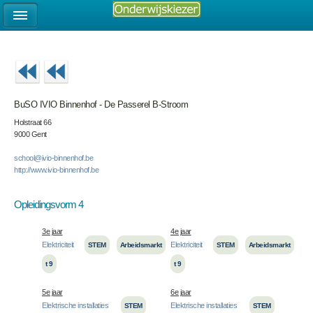
BuSO IVIO Binnenhof - De Passerel B-Stroom
Holstraat 66
9000 Gent
school@ivio-binnenhof.be
http://www.ivio-binnenhof.be
Opleidingsvorm 4
3e jaar
4e jaar
Elektriciteit
Elektriciteit
STEM
Arbeidsmarkt
STEM
Arbeidsmarkt
t 9
t 9
5e jaar
6e jaar
Elektrische installaties
Elektrische installaties
STEM
STEM