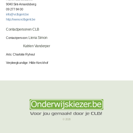
9040 Sint-Amandsberg
09 277 84 00
info@vclbgent.be
http://www.vclbgent.be
Contactpersonen CLB
Contactpersoon:
Liena Simon
Katrien Vanderper
Arts: Charlotte Ryheul
Verpleegkundige: Hilde Kerckhof
© 2026