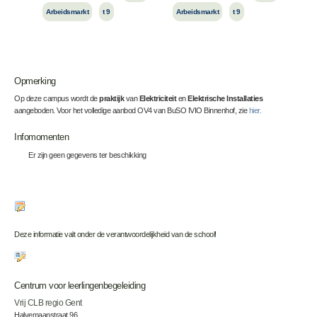
Arbeidsmarkt
t 9
Arbeidsmarkt
t 9
Opmerking
Op deze campus wordt de
praktijk
van
Elektriciteit
en
Elektrische Installaties
aangeboden. Voor het volledige aanbod OV4 van BuSO IVIO Binnenhof, zie
hier.
Infomomenten
Er zijn geen gegevens ter beschikking
Deze informatie valt onder de verantwoordelijkheid van de school!
Centrum voor leerlingenbegeleiding
Vrij CLB regio Gent
Halvemaanstraat 96