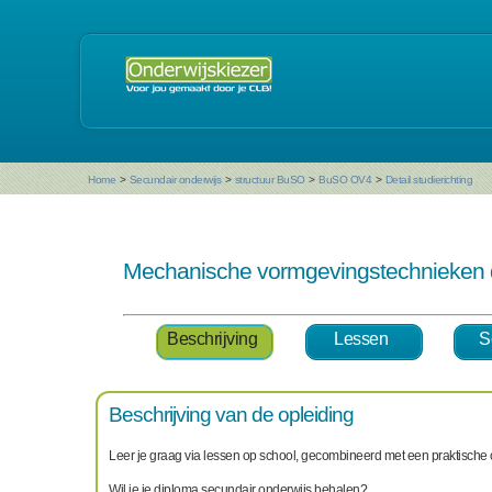
Home
>
Secundair onderwijs
>
structuur BuSO
>
BuSO OV4
>
Detail studierichting
Mechanische vormgevingstechnieken
Beschrijving
Lessen
S
Beschrijving van de opleiding
Leer je graag via lessen op school, gecombineerd met een praktische
Wil je je diploma secundair onderwijs behalen?