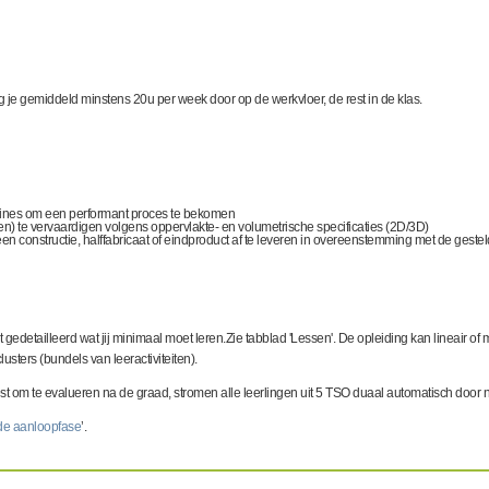
 je gemiddeld minstens 20u per week door op de werkvloer, de rest in de klas.
ines om een performant proces te bekomen
ffen) te vervaardigen volgens oppervlakte- en volumetrische specificaties (2D/3D)
onstructie, halffabricaat of eindproduct af te leveren in overeenstemming met de gesteld
t gedetailleerd wat jij minimaal moet leren.Zie tabblad 'Lessen'. De opleiding kan lineair o
usters (bundels van leeractiviteiten).
est om te evalueren na de graad, stromen alle leerlingen uit 5 TSO duaal automatisch door 
 de aanloopfase
’.