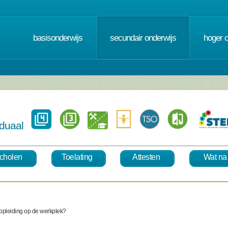
basisonderwijs
secundair onderwijs
hoger 
 duaal
cholen
Toelating
Attesten
Wat na
 opleiding op de werkplek?