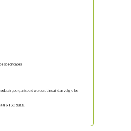
e specificaties
f modulair georganiseerd worden. Lineair dan volg je les
naar 6 TSO duaal.