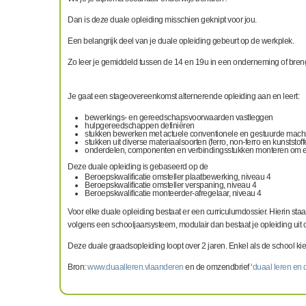
Dan is deze duale opleiding misschien geknipt voor jou.
Een belangrijk deel van je duale opleiding gebeurt op de werkplek.
Zo leer je gemiddeld tussen de 14 en 19u in een onderneming of breng
Je gaat een stageovereenkomst alternerende opleiding aan en leert:
bewerkings- en gereedschapsvoorwaarden vastleggen
hulpgereedschappen definiëren
stukken bewerken met actuele conventionele en gestuurde mach
stukken uit diverse materiaalsoorten (ferro, non-ferro en kunststo
onderdelen, componenten en verbindingsstukken monteren om een c
Deze duale opleiding is gebaseerd op de
Beroepskwalificatie omsteller plaatbewerking, niveau 4
Beroepskwalificatie omsteller verspaning, niveau 4
Beroepskwalificatie monteerder-afregelaar, niveau 4
Voor elke duale opleiding bestaat er een curriculumdossier. Hierin staa
volgens een schooljaarsysteem, modulair dan bestaat je opleiding uit cl
Deze duale graadsopleiding loopt over 2 jaren. Enkel als de school ki
Bron:
www.duaalleren.vlaanderen
en de omzendbrief ‘
duaal leren en