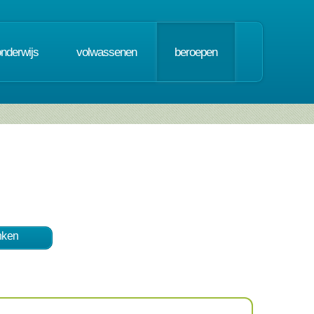
onderwijs
volwassenen
beroepen
nken