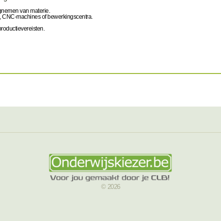
egnemen van materie.
s, CNC-machines of bewerkingscentra.
productievereisten.
© 2026