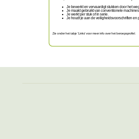
Je bewerkt en vervaardigt stukken door het w
Je maakt gebruikt van conventionele machine
Je werkt per stuk of in serie.
Je houdt je aan de veiligheidsvoorschriften en 
Zie onder het tabje 'Links' voor meer info over het beroepsprofiel.