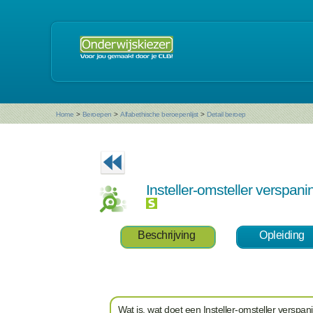
Home
>
Beroepen
>
Alfabethische beroepenlijst
>
Detail beroep
Insteller-omsteller verspan
Beschrijving
Opleiding
Wat is, wat doet een Insteller-omsteller verspan