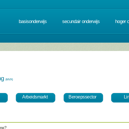
basisonderwijs
secundair onderwijs
hoger 
ing
(M/V/X)
Arbeidsmarkt
Beroepssector
Li
ing?