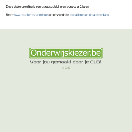
Deze duale opleiding is een graadsopleiding en loopt over 2 jaren.
Bron:
www.duaallerenvlaanderen
en omzendbrief ‘
duaal leren en de aanloopfase
’.
© 2026