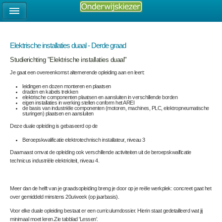
Elektrische installaties duaal - Derde graad
Studierichting "Elektrische installaties duaal"
Je gaat een overeenkomst alternerende opleiding aan en leert:
leidingen en dozen monteren en plaatsen
draden en kabels trekken
elektrische componenten plaatsen en aansluiten in verschillende borden
eigen installaties in werking stellen conform het AREI
de basis van industriële componenten (motoren, machines, PLC, elektropneumatische
sturingen) plaatsen en aansluiten
Deze duale opleiding is gebaseerd op de
Beroepskwalificatie elektrotechnisch installateur, niveau 3
Daarnaast omvat de opleiding ook verschillende activiteiten uit de beroepskwalficatie
technicus industriële elektriciteit, niveau 4.
Meer dan de helft van je graadsopleiding breng je door op je reële werkplek: concreet gaat het
over gemiddeld minstens 20u/week (op jaarbasis).
Voor elke duale opleiding bestaat er een curriculumdossier. Hierin staat gedetailleerd wat jij
minimaal moet leren.Zie tabblad 'Lessen'.