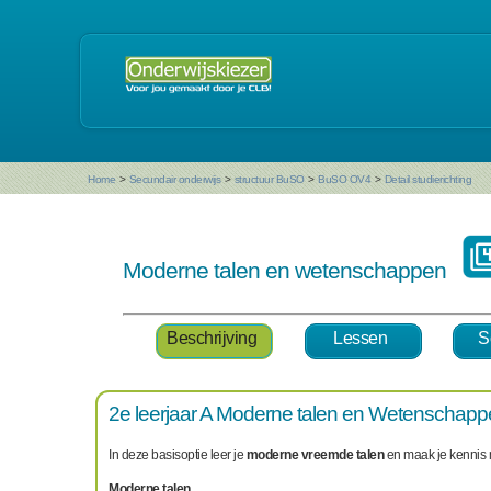
Home
>
Secundair onderwijs
>
structuur BuSO
>
BuSO OV4
>
Detail studierichting
Moderne talen en wetenschappen
Beschrijving
Lessen
S
2e leerjaar A Moderne talen en Wetenschap
In deze basisoptie leer je
moderne vreemde talen
en maak je kennis
Moderne talen