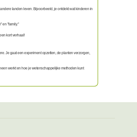
n andere landen leven. Bijvoorbeeld, je ontdekt wat kinderen in
 en "family."
een kort verhaal!
re. Je gaat een experiment opzetten, de planten verzorgen,
e heen werkt en hoe je wetenschappelijke methoden kunt