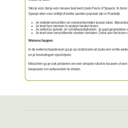
Stel je voor dat je een nieuwe taal leert zoals Frans of Spaans. In deze
Spanje eten voor ontbijt of welke sporten populair zijn in Frankrijk.
Je ontdekt verschillen en overeenkomsten tussen talen. Bijvoorbeel
Je leert hoe mensen in andere landen leven.
Je oefent je spreek- en schrijfvaardigheden. Je gaat gesprekken v
Je leert over verschillende soorten verhalen. Denk aan het lezen
Wetenschappen
In de wetenschapslessen ga je op onderzoek uit zoals een echte weten
en je bevindingen opschrijven.
Misschien ga je ook proberen om een simpele robot te bouwen of een 
toepassen om antwoorden te vinden.