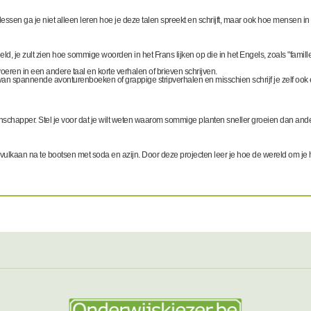
 lessen ga je niet alleen leren hoe je deze talen spreekt en schrijft, maar ook hoe mensen i
d, je zult zien hoe sommige woorden in het Frans lijken op die in het Engels, zoals "famille"
oeren in een andere taal en korte verhalen of brieven schrijven.
 van spannende avonturenboeken of grappige stripverhalen en misschien schrijf je zelf ook 
schapper. Stel je voor dat je wilt weten waarom sommige planten sneller groeien dan ande
vulkaan na te bootsen met soda en azijn. Door deze projecten leer je hoe de wereld om j