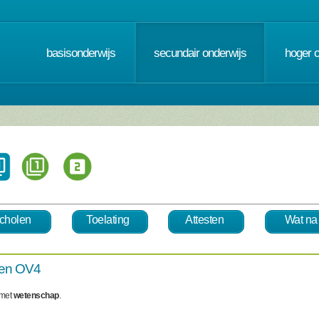
basisonderwijs
secundair onderwijs
hoger 
cholen
Toelating
Attesten
Wat na
pen OV4
 met
wetenschap
.