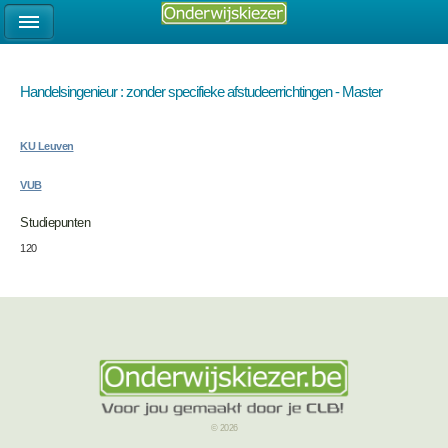
Handelsingenieur : zonder specifieke afstudeerrichtingen - Master
KU Leuven
VUB
Studiepunten
120
© 2026