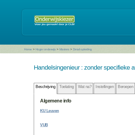
Home
>
Hoger onderwijs
>
Masters
>
Detail opleiding
Handelsingenieur : zonder specifieke a
Beschrijving
Toelating
Wat na?
Instellingen
Beroepen
Algemene info
KU Leuven
VUB