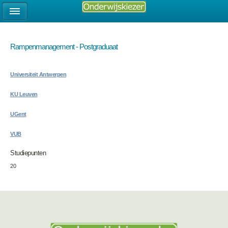
Rampenmanagement - Postgraduaat
Universiteit Antwerpen
KU Leuven
UGent
VUB
Studiepunten
20