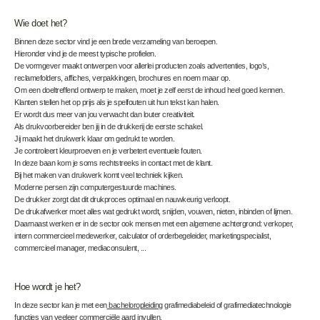
Wie doet het?
Binnen deze sector vind je een brede verzameling van beroepen.
Hieronder vind je de meest typische profielen.
De vormgever maakt ontwerpen voor allerlei producten zoals advertenties, logo’s,
reclamefolders, affiches, verpakkingen, brochures en noem maar op.
Om een doeltreffend ontwerp te maken, moet je zelf eerst de inhoud heel goed kennen.
Klanten stellen het op prijs als je spelfouten uit hun tekst kan halen.
Er wordt dus meer van jou verwacht dan louter creativiteit.
Als drukvoorbereider ben jij in de drukkerij de eerste schakel.
Jij maakt het drukwerk klaar om gedrukt te worden.
Je controleert kleurproeven en je verbetert eventuele fouten.
In deze baan kom je soms rechtstreeks in contact met de klant.
Bij het maken van drukwerk komt veel techniek kijken.
Moderne persen zijn computergestuurde machines.
De drukker zorgt dat dit drukproces optimaal en nauwkeurig verloopt.
De drukafwerker moet alles wat gedrukt wordt, snijden, vouwen, nieten, inbinden of lijmen.
Daarnaast werken er in de sector ook mensen met een algemene achtergrond: verkoper,
intern commercieel medewerker, calculator of orderbegeleider, marketingspecialist,
commercieel manager, mediaconsulent, ...
Hoe wordt je het?
In deze sector kan je met een
bacheloropleiding
grafimediabeleid of grafimediatechnologie
functies van veeleer commerciële aard invullen.