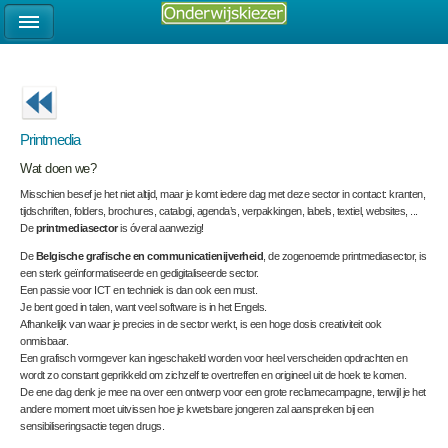
Printmedia
Wat doen we?
Misschien besef je het niet altijd, maar je komt iedere dag met deze sector in contact: kranten,
tijdschriften, folders, brochures, catalogi, agenda’s, verpakkingen, labels, textiel, websites, ...
De
printmediasector
is óveral aanwezig!
De
Belgische grafische en communicatienijverheid
, de zogenoemde printmediasector, is
een sterk geïnformatiseerde en gedigitaliseerde sector.
Een passie voor ICT en techniek is dan ook een must.
Je bent goed in talen, want veel software is in het Engels.
Afhankelijk van waar je precies in de sector werkt, is een hoge dosis creativiteit ook
onmisbaar.
Een grafisch vormgever kan ingeschakeld worden voor heel verscheiden opdrachten en
wordt zo constant geprikkeld om zichzelf te overtreffen en origineel uit de hoek te komen.
De ene dag denk je mee na over een ontwerp voor een grote reclamecampagne, terwijl je het
andere moment moet uitvissen hoe je kwetsbare jongeren zal aanspreken bij een
sensibiliseringsactie tegen drugs.