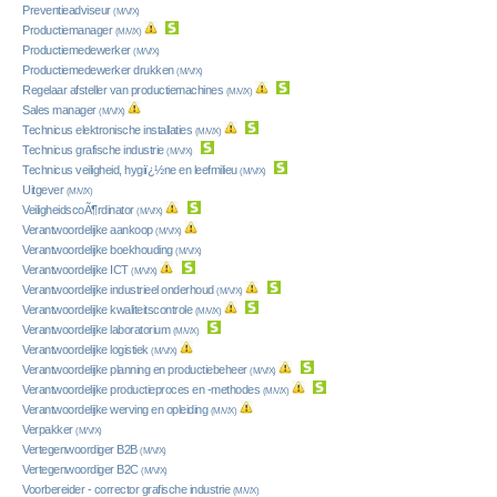
Preventieadviseur
(M/V/X)
Productiemanager
(M/V/X)
Productiemedewerker
(M/V/X)
Productiemedewerker drukken
(M/V/X)
Regelaar afsteller van productiemachines
(M/V/X)
Sales manager
(M/V/X)
Technicus elektronische installaties
(M/V/X)
Technicus grafische industrie
(M/V/X)
Technicus veiligheid, hygiï¿½ne en leefmilieu
(M/V/X)
Uitgever
(M/V/X)
VeiligheidscoÃ¶rdinator
(M/V/X)
Verantwoordelijke aankoop
(M/V/X)
Verantwoordelijke boekhouding
(M/V/X)
Verantwoordelijke ICT
(M/V/X)
Verantwoordelijke industrieel onderhoud
(M/V/X)
Verantwoordelijke kwaliteitscontrole
(M/V/X)
Verantwoordelijke laboratorium
(M/V/X)
Verantwoordelijke logistiek
(M/V/X)
Verantwoordelijke planning en productiebeheer
(M/V/X)
Verantwoordelijke productieproces en -methodes
(M/V/X)
Verantwoordelijke werving en opleiding
(M/V/X)
Verpakker
(M/V/X)
Vertegenwoordiger B2B
(M/V/X)
Vertegenwoordiger B2C
(M/V/X)
Voorbereider - corrector grafische industrie
(M/V/X)