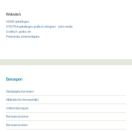
Website's
VDAB opleidingen
SYNTRA opleidingen grafisch designer - print media
Grafisch: grafoc.be
Printmedia: printmediajobs
Beroepen
Startpagina beroepen
Alfabetische beroepenlijst
Uniformberoepen
Beroepssectoren
Beroepenzoeker