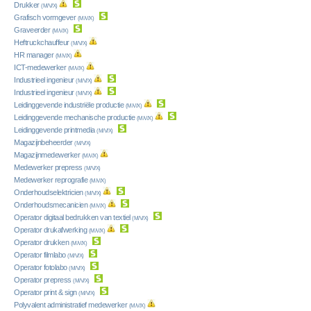
Drukker
(M/V/X)
Grafisch vormgever
(M/V/X)
Graveerder
(M/V/X)
Heftruckchauffeur
(M/V/X)
HR manager
(M/V/X)
ICT-medewerker
(M/V/X)
Industrieel ingenieur
(M/V/X)
Industrieel ingenieur
(M/V/X)
Leidinggevende industriële productie
(M/V/X)
Leidinggevende mechanische productie
(M/V/X)
Leidinggevende printmedia
(M/V/X)
Magazijnbeheerder
(M/V/X)
Magazijnmedewerker
(M/V/X)
Medewerker prepress
(M/V/X)
Medewerker reprografie
(M/V/X)
Onderhoudselektricien
(M/V/X)
Onderhoudsmecanicien
(M/V/X)
Operator digitaal bedrukken van textiel
(M/V/X)
Operator drukafwerking
(M/V/X)
Operator drukken
(M/V/X)
Operator filmlabo
(M/V/X)
Operator fotolabo
(M/V/X)
Operator prepress
(M/V/X)
Operator print & sign
(M/V/X)
Polyvalent administratief medewerker
(M/V/X)