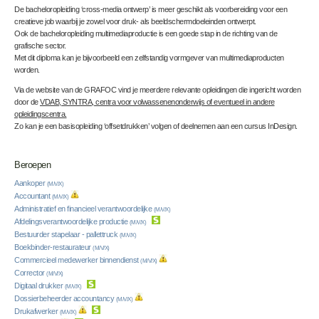
De bacheloropleiding ‘cross-media ontwerp’ is meer geschikt als voorbereiding voor een
creatieve job waarbij je zowel voor druk- als beeldschermdoeleinden ontwerpt.
Ook de bacheloropleiding multimediaproductie is een goede stap in de richting van de
grafische sector.
Met dit diploma kan je bijvoorbeeld een zelfstandig vormgever van multimediaproducten
worden.
Via de website van de GRAFOC vind je meerdere relevante opleidingen die ingericht worden
door de
VDAB, SYNTRA, centra voor volwassenenonderwijs of eventueel in andere
opleidingscentra.
Zo kan je een basisopleiding ‘offsetdrukken’ volgen of deelnemen aan een cursus InDesign.
Beroepen
Aankoper
(M/V/X)
Accountant
(M/V/X)
Administratief en financieel verantwoordelijke
(M/V/X)
Afdelingsverantwoordelijke productie
(M/V/X)
Bestuurder stapelaar - pallettruck
(M/V/X)
Boekbinder-restaurateur
(M/V/X)
Commercieel medewerker binnendienst
(M/V/X)
Corrector
(M/V/X)
Digitaal drukker
(M/V/X)
Dossierbeheerder accountancy
(M/V/X)
Drukafwerker
(M/V/X)