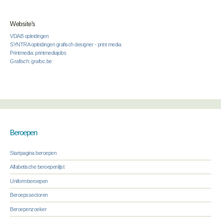
Website's
VDAB opleidingen
SYNTRA opleidingen grafisch designer - print media
Printmedia: printmediajobs
Grafisch: grafoc.be
Beroepen
Startpagina beroepen
Alfabetische beroepenlijst
Uniformberoepen
Beroepssectoren
Beroepenzoeker