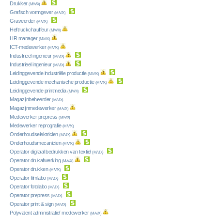
Drukker
(M/V/X)
Grafisch vormgever
(M/V/X)
Graveerder
(M/V/X)
Heftruckchauffeur
(M/V/X)
HR manager
(M/V/X)
ICT-medewerker
(M/V/X)
Industrieel ingenieur
(M/V/X)
Industrieel ingenieur
(M/V/X)
Leidinggevende industriële productie
(M/V/X)
Leidinggevende mechanische productie
(M/V/X)
Leidinggevende printmedia
(M/V/X)
Magazijnbeheerder
(M/V/X)
Magazijnmedewerker
(M/V/X)
Medewerker prepress
(M/V/X)
Medewerker reprografie
(M/V/X)
Onderhoudselektricien
(M/V/X)
Onderhoudsmecanicien
(M/V/X)
Operator digitaal bedrukken van textiel
(M/V/X)
Operator drukafwerking
(M/V/X)
Operator drukken
(M/V/X)
Operator filmlabo
(M/V/X)
Operator fotolabo
(M/V/X)
Operator prepress
(M/V/X)
Operator print & sign
(M/V/X)
Polyvalent administratief medewerker
(M/V/X)