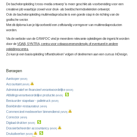
De bacheloropleiding ‘cross-media ontwerp’ is meer geschikt als voorbereiding voor een
creatieve job waarbij je zowel voor druk- als beeldschermdoeleinden ontwerpt.
Ook de bacheloropleiding multimediaproductie is een goede stap in de richting van de
grafische sector.
Met dit diploma kan je bijvoorbeeld een zelfstandig vormgever van multimediaproducten
worden.
Via de website van de GRAFOC vind je meerdere relevante opleidingen die ingericht worden
door de
VDAB, SYNTRA, centra voor volwassenenonderwijs of eventueel in andere
opleidingscentra.
Zo kan je een basisopleiding ‘offsetdrukken’ volgen of deelnemen aan een cursus InDesign.
Beroepen
Aankoper
(M/V/X)
Accountant
(M/V/X)
Administratief en financieel verantwoordelijke
(M/V/X)
Afdelingsverantwoordelijke productie
(M/V/X)
Bestuurder stapelaar - pallettruck
(M/V/X)
Boekbinder-restaurateur
(M/V/X)
Commercieel medewerker binnendienst
(M/V/X)
Corrector
(M/V/X)
Digitaal drukker
(M/V/X)
Dossierbeheerder accountancy
(M/V/X)
Drukafwerker
(M/V/X)