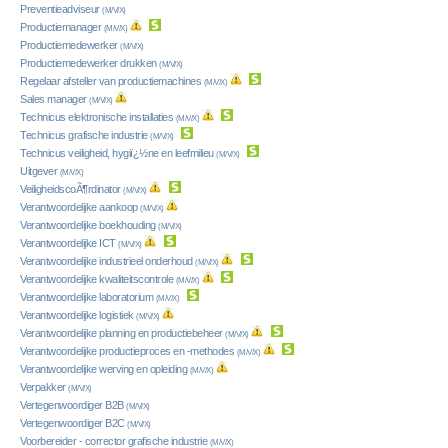
Preventieadviseur
(M/V/X)
Productiemanager
(M/V/X)
Productiemedewerker
(M/V/X)
Productiemedewerker drukken
(M/V/X)
Regelaar afsteller van productiemachines
(M/V/X)
Sales manager
(M/V/X)
Technicus elektronische installaties
(M/V/X)
Technicus grafische industrie
(M/V/X)
Technicus veiligheid, hygiï¿½ne en leefmilieu
(M/V/X)
Uitgever
(M/V/X)
VeiligheidscoÃ¶rdinator
(M/V/X)
Verantwoordelijke aankoop
(M/V/X)
Verantwoordelijke boekhouding
(M/V/X)
Verantwoordelijke ICT
(M/V/X)
Verantwoordelijke industrieel onderhoud
(M/V/X)
Verantwoordelijke kwaliteitscontrole
(M/V/X)
Verantwoordelijke laboratorium
(M/V/X)
Verantwoordelijke logistiek
(M/V/X)
Verantwoordelijke planning en productiebeheer
(M/V/X)
Verantwoordelijke productieproces en -methodes
(M/V/X)
Verantwoordelijke werving en opleiding
(M/V/X)
Verpakker
(M/V/X)
Vertegenwoordiger B2B
(M/V/X)
Vertegenwoordiger B2C
(M/V/X)
Voorbereider - corrector grafische industrie
(M/V/X)