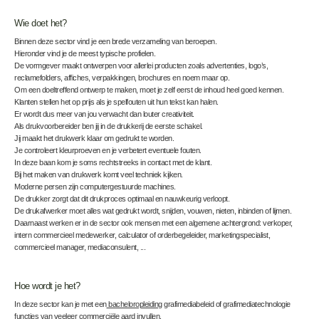
Wie doet het?
Binnen deze sector vind je een brede verzameling van beroepen.
Hieronder vind je de meest typische profielen.
De vormgever maakt ontwerpen voor allerlei producten zoals advertenties, logo’s,
reclamefolders, affiches, verpakkingen, brochures en noem maar op.
Om een doeltreffend ontwerp te maken, moet je zelf eerst de inhoud heel goed kennen.
Klanten stellen het op prijs als je spelfouten uit hun tekst kan halen.
Er wordt dus meer van jou verwacht dan louter creativiteit.
Als drukvoorbereider ben jij in de drukkerij de eerste schakel.
Jij maakt het drukwerk klaar om gedrukt te worden.
Je controleert kleurproeven en je verbetert eventuele fouten.
In deze baan kom je soms rechtstreeks in contact met de klant.
Bij het maken van drukwerk komt veel techniek kijken.
Moderne persen zijn computergestuurde machines.
De drukker zorgt dat dit drukproces optimaal en nauwkeurig verloopt.
De drukafwerker moet alles wat gedrukt wordt, snijden, vouwen, nieten, inbinden of lijmen.
Daarnaast werken er in de sector ook mensen met een algemene achtergrond: verkoper,
intern commercieel medewerker, calculator of orderbegeleider, marketingspecialist,
commercieel manager, mediaconsulent, ...
Hoe wordt je het?
In deze sector kan je met een
bacheloropleiding
grafimediabeleid of grafimediatechnologie
functies van veeleer commerciële aard invullen.