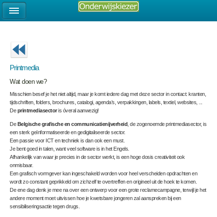
Printmedia
Wat doen we?
Misschien besef je het niet altijd, maar je komt iedere dag met deze sector in contact: kranten,
tijdschriften, folders, brochures, catalogi, agenda’s, verpakkingen, labels, textiel, websites, ...
De
printmediasector
is óveral aanwezig!
De
Belgische grafische en communicatienijverheid
, de zogenoemde printmediasector, is
een sterk geïnformatiseerde en gedigitaliseerde sector.
Een passie voor ICT en techniek is dan ook een must.
Je bent goed in talen, want veel software is in het Engels.
Afhankelijk van waar je precies in de sector werkt, is een hoge dosis creativiteit ook
onmisbaar.
Een grafisch vormgever kan ingeschakeld worden voor heel verscheiden opdrachten en
wordt zo constant geprikkeld om zichzelf te overtreffen en origineel uit de hoek te komen.
De ene dag denk je mee na over een ontwerp voor een grote reclamecampagne, terwijl je het
andere moment moet uitvissen hoe je kwetsbare jongeren zal aanspreken bij een
sensibiliseringsactie tegen drugs.