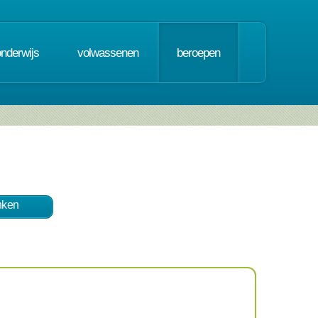
onderwijs
volwassenen
beroepen
nken