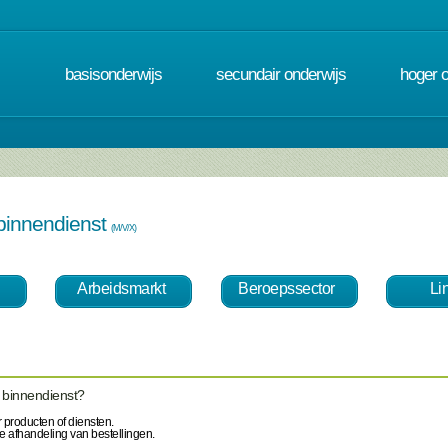
basisonderwijs
secundair onderwijs
hoger 
binnendienst
(M/V/X)
Arbeidsmarkt
Beroepssector
Li
 binnendienst?
 producten of diensten.
e afhandeling van bestellingen.