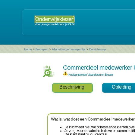
Home
>
Beroepen
>
Alfabethische beroepenlijst
>
Detail beroep
Commercieel medewerker 
Knelpuntberoep Vlaanderen en Brussel
Beschrijving
Opleiding
Wat is, wat doet een Commercieel medewerker
Je informeert nieuwe of bestaande klanten over
Je zorgt voor de administratieve en commerciël
De klant staat bij jou centraal.