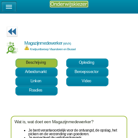
Magazijnmedewerker
(M/V/X)
Knelpuntberoep Vlaanderen en Brussel
Beschrijving
Opleiding
Arbeidsmarkt
Beroepssector
Linken
Video
Roadies
Wat is, wat doet een Magazijnmedewerker?
Je bent verantwoordelijk voor de ontvangst, de opslag, het
picken en de verzending van goederen.
Je respecteert de veiligheidsregels.