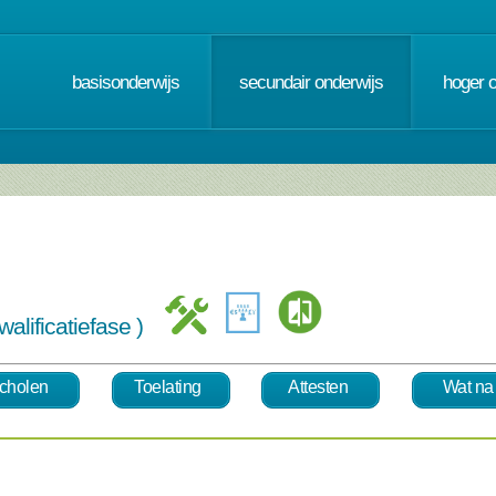
basisonderwijs
secundair onderwijs
hoger 
alificatiefase )
cholen
Toelating
Attesten
Wat na