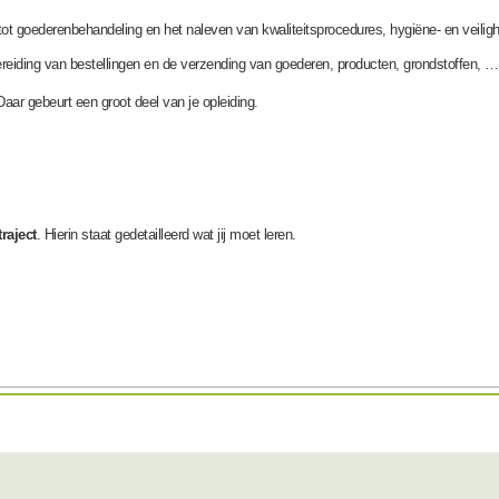
t goederenbehandeling en het naleven van kwaliteitsprocedures, hygiëne- en veiligh
reiding van bestellingen en de verzending van goederen, producten, grondstoffen, …
Daar gebeurt een groot deel van je opleiding.
raject
. Hierin staat gedetailleerd wat jij moet leren.