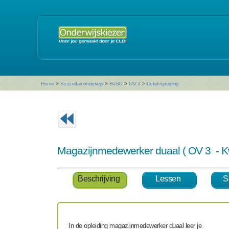
Home
>
Secundair onderwijs
>
BuSO
>
OV 3
>
Detail opleiding
Magazijnmedewerker duaal ( OV 3 - Kw
Beschrijving
Lessen
S
In de opleiding magazijnmedewerker duaal leer je