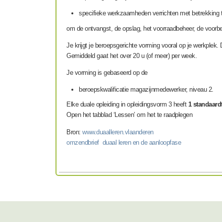
specifieke werkzaamheden verrichten met betrekking to
om de ontvangst, de opslag, het voorraadbeheer, de voorbe
Je krijgt je beroepsgerichte vorming vooral op je werkplek. 
Gemiddeld gaat het over 20 u (of meer) per week.
Je vorming is gebaseerd op de
beroepskwalificatie
magazijnmedewerker, niveau 2.
Elke duale opleiding in opleidingsvorm 3 heeft
1 standaardt
Open het tabblad ‘Lessen’ om het te raadplegen
Bron:
www.duaalleren.vlaanderen
omzendbrief duaal leren en de aanloopfase