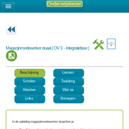
Magazijnmedewerker duaal ( OV 3 - Integratiefase )
Beschrijving
Lessen
Scholen
Toelating
Attesten
Wat na
Links
Beroepen
In de opleiding magazijnmedewerker duaal leer je: