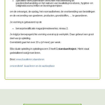
Specifieke werkzaamheden verrichten met betrekking tot
goederenbehandeling en het naleven van kwaliteitsprocedures, hygiëne- en
veiligheidsvoorschriften en leveringstermijnen
om de ontvangst, de opslag, het voorraadbeheer, de voorbereiding van bestellingen
en de verzending van goederen, producten, grondstoffen, … te garanderen.
Je vorming is gebaseerd op de
beroepskwalificatie
magazijnmedewerker, niveau 2.
Je krijgt je beroepsgerichte vorming vooral op je werkplek. Daar gebeurt een groot
deel van je opleiding.
Gemiddeld gaat het over 20 u (of meer) per week.
Elke duale opleiding in opleidingsvorm 3 heeft
1 standaardtraject
. Hierin staat
gedetailleerd wat jij moet leren.
Bron:
www.duaalleren.vlaanderen
omzendbrief duaal leren en de aanloopfase