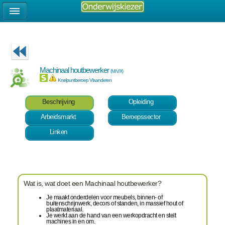
Machinaal houtbewerker
(M/V/X)
Knelpuntberoep Vlaanderen
Beschrijving
Opleiding
Arbeidsmarkt
Beroepssector
Linken
Wat is, wat doet een Machinaal houtbewerker?
Je maakt onderdelen voor meubels, binnen- of
buitenschrijnwerk, decors of standen, in massief hout of
plaatmateriaal.
Je werkt aan de hand van een werkopdracht en stelt
machines in en om.