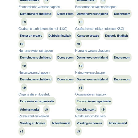
Arbeidsmarkt
t 9
Arbeidsmarkt
t 9
Economische wetenschappen
Economische wetenschappen
Domeinoverschrijdend
Doorstroom
Domeinoverschrijdend
Doorstroom
t 9
t 9
Grafische technieken (domein K&C)
Grafische technieken (domein K&C)
Kunst en creatie
Dubbele finaliteit
Kunst en creatie
Dubbele finaliteit
t 9
t 9
Humane wetenschappen
Humane wetenschappen
Domeinoverschrijdend
Doorstroom
Domeinoverschrijdend
Doorstroom
t 9
t 9
Natuurwetenschappen
Natuurwetenschappen
Domeinoverschrijdend
Doorstroom
Domeinoverschrijdend
Doorstroom
t 9
t 9
Organisatie en logistiek
Organisatie en logistiek
Economie en organisatie
Economie en organisatie
Arbeidsmarkt
t 9
Arbeidsmarkt
t 9
Restaurant en keuken
Restaurant en keuken
Voeding en horeca
Arbeidsmarkt
Voeding en horeca
Arbeidsmarkt
t 9
t 9