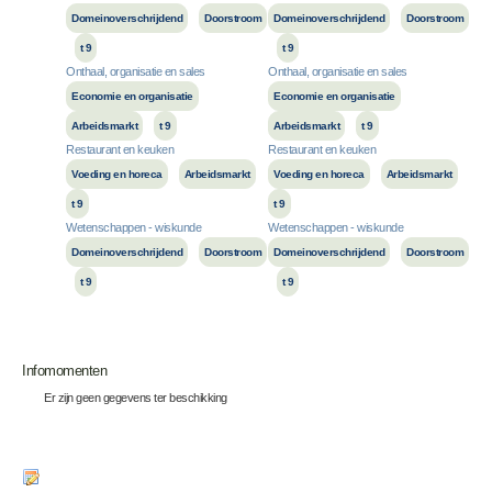
Domeinoverschrijdend
Doorstroom
Domeinoverschrijdend
Doorstroom
t 9
t 9
Onthaal, organisatie en sales
Onthaal, organisatie en sales
Economie en organisatie
Economie en organisatie
Arbeidsmarkt
t 9
Arbeidsmarkt
t 9
Restaurant en keuken
Restaurant en keuken
Voeding en horeca
Arbeidsmarkt
Voeding en horeca
Arbeidsmarkt
t 9
t 9
Wetenschappen - wiskunde
Wetenschappen - wiskunde
Domeinoverschrijdend
Doorstroom
Domeinoverschrijdend
Doorstroom
t 9
t 9
Infomomenten
Er zijn geen gegevens ter beschikking