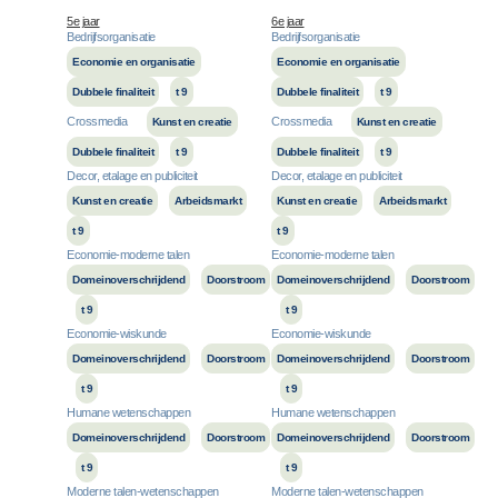
5e jaar
6e jaar
Bedrijfsorganisatie
Bedrijfsorganisatie
Economie en organisatie
Economie en organisatie
Dubbele finaliteit
t 9
Dubbele finaliteit
t 9
Crossmedia
Crossmedia
Kunst en creatie
Kunst en creatie
Dubbele finaliteit
t 9
Dubbele finaliteit
t 9
Decor, etalage en publiciteit
Decor, etalage en publiciteit
Kunst en creatie
Arbeidsmarkt
Kunst en creatie
Arbeidsmarkt
t 9
t 9
Economie-moderne talen
Economie-moderne talen
Domeinoverschrijdend
Doorstroom
Domeinoverschrijdend
Doorstroom
t 9
t 9
Economie-wiskunde
Economie-wiskunde
Domeinoverschrijdend
Doorstroom
Domeinoverschrijdend
Doorstroom
t 9
t 9
Humane wetenschappen
Humane wetenschappen
Domeinoverschrijdend
Doorstroom
Domeinoverschrijdend
Doorstroom
t 9
t 9
Moderne talen-wetenschappen
Moderne talen-wetenschappen