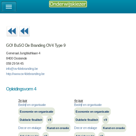
GO! BuSO De Branding OV4 Type 9
Generaal Jungbluthlaan 4
8400 Oostende
059 29 54 45
info@ov4debranding.be
http://www.ov4debranding.be
Opleidingsvorm 4
3e jaar
4e jaar
Bedrijf en organisatie
Bedrijf en organisatie
Economie en organisatie
Economie en organisatie
Dubbele finaliteit
t 9
Dubbele finaliteit
t 9
Decor en etalage
Decor en etalage
Kunst en creatie
Kunst en creatie