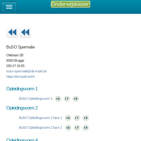
BuSO Spermalie
Oliebaan 2B
8000 Brugge
050 47 19 85
buso-spermalie@de-kade.be
https://de-kade.be/nl
Opleidingsvorm 1
BuSO Opleidingsvorm 1
t 6
t 7
t 9
Opleidingsvorm 2
BuSO Opleidingsvorm 2 fase 1
t 6
t 7
t 9
BuSO Opleidingsvorm 2 fase 2
t 6
t 7
t 9
Opleidingsvorm 4