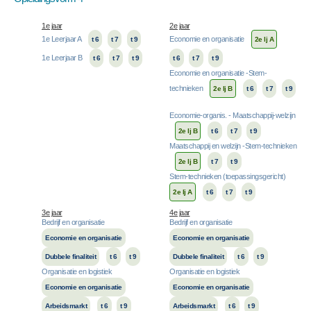
1e jaar
2e jaar
1e Leerjaar A
Economie en organisatie
t 6
t 7
t 9
2e lj A
1e Leerjaar B
t 6
t 7
t 9
t 6
t 7
t 9
Economie en organisatie -Stem-
technieken
2e lj B
t 6
t 7
t 9
Economie-organis. - Maatschappij-welzijn
2e lj B
t 6
t 7
t 9
Maatschappij en welzijn -Stem-technieken
2e lj B
t 7
t 9
Stem-technieken (toepassingsgericht)
2e lj A
t 6
t 7
t 9
3e jaar
4e jaar
Bedrijf en organisatie
Bedrijf en organisatie
Economie en organisatie
Economie en organisatie
Dubbele finaliteit
t 6
t 9
Dubbele finaliteit
t 6
t 9
Organisatie en logistiek
Organisatie en logistiek
Economie en organisatie
Economie en organisatie
Arbeidsmarkt
t 6
t 9
Arbeidsmarkt
t 6
t 9