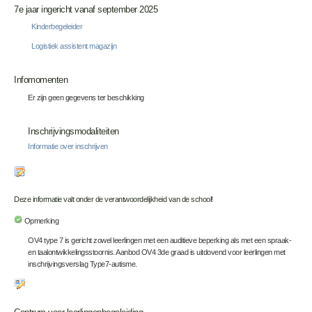
7e jaar ingericht vanaf september 2025
Kinderbegeleider
Logistiek assistent magazijn
Infomomenten
Er zijn geen gegevens ter beschikking
Inschrijvingsmodaliteiten
Informatie over inschrijven
Deze informatie valt onder de verantwoordelijkheid van de school!
Opmerking
OV4 type 7 is gericht zowel leerlingen met een auditieve beperking als met een spraak-
en taalontwikkelingsstoornis. Aanbod OV4 3de graad is uitdovend voor leerlingen met
inschrijvingsverslag Type7-autisme.