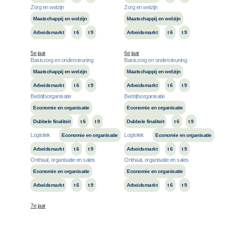
Zorg en welzijn
Zorg en welzijn
Maatschappij en welzijn
Maatschappij en welzijn
Arbeidsmarkt
t 6
t 9
Arbeidsmarkt
t 6
t 9
5e jaar
6e jaar
Basiszorg en ondersteuning
Basiszorg en ondersteuning
Maatschappij en welzijn
Maatschappij en welzijn
Arbeidsmarkt
t 6
t 9
Arbeidsmarkt
t 6
t 9
Bedrijfsorganisatie
Bedrijfsorganisatie
Economie en organisatie
Economie en organisatie
Dubbele finaliteit
t 6
t 9
Dubbele finaliteit
t 6
t 9
Logistiek
Logistiek
Economie en organisatie
Economie en organisatie
Arbeidsmarkt
t 6
t 9
Arbeidsmarkt
t 6
t 9
Onthaal, organisatie en sales
Onthaal, organisatie en sales
Economie en organisatie
Economie en organisatie
Arbeidsmarkt
t 6
t 9
Arbeidsmarkt
t 6
t 9
7e jaar