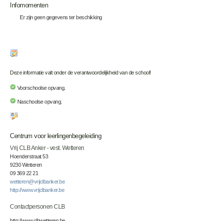
Infomomenten
Er zijn geen gegevens ter beschikking
Deze informatie valt onder de verantwoordelijkheid van de school!
Voorschoolse opvang.
Naschoolse opvang.
Centrum voor leerlingenbegeleiding
Vrij CLB Anker - vest. Wetteren
Hoenderstraat 53
9230 Wetteren
09 369 22 21
wetteren@vrijclbanker.be
http://www.vrijclbanker.be
Contactpersonen CLB
http://www.clbwetteren.be