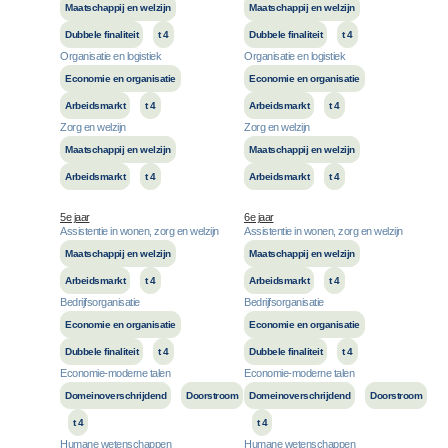
Maatschappij en welzijn
Maatschappij en welzijn
Dubbele finaliteit
t 4
Dubbele finaliteit
t 4
Organisatie en logistiek
Organisatie en logistiek
Economie en organisatie
Economie en organisatie
Arbeidsmarkt
t 4
Arbeidsmarkt
t 4
Zorg en welzijn
Zorg en welzijn
Maatschappij en welzijn
Maatschappij en welzijn
Arbeidsmarkt
t 4
Arbeidsmarkt
t 4
5e jaar
6e jaar
Assistentie in wonen, zorg en welzijn
Assistentie in wonen, zorg en welzijn
Maatschappij en welzijn
Maatschappij en welzijn
Arbeidsmarkt
t 4
Arbeidsmarkt
t 4
Bedrijfsorganisatie
Bedrijfsorganisatie
Economie en organisatie
Economie en organisatie
Dubbele finaliteit
t 4
Dubbele finaliteit
t 4
Economie-moderne talen
Economie-moderne talen
Domeinoverschrijdend
Doorstroom
Domeinoverschrijdend
Doorstroom
t 4
t 4
Humane wetenschappen
Humane wetenschappen