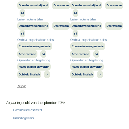
Domeinoverschrijdend
Doorstroom
Domeinoverschrijdend
Doorstroom
t 4
t 4
Latijn-moderne talen
Latijn-moderne talen
Domeinoverschrijdend
Doorstroom
Domeinoverschrijdend
Doorstroom
t 4
t 4
Onthaal, organisatie en sales
Onthaal, organisatie en sales
Economie en organisatie
Economie en organisatie
Arbeidsmarkt
t 4
Arbeidsmarkt
t 4
Opvoeding en begeleiding
Opvoeding en begeleiding
Maatschappij en welzijn
Maatschappij en welzijn
Dubbele finaliteit
t 4
Dubbele finaliteit
t 4
7e jaar
7e jaar ingericht vanaf september 2025
Commercieel assistent
Kinderbegeleider