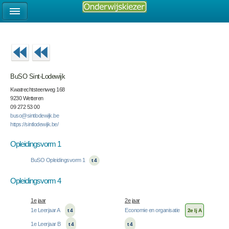
BuSO Sint-Lodewijk
Kwatrechtsteenweg 168
9230 Wetteren
09 272 53 00
buso@sintlodewijk.be
https://sintlodewijk.be/
Opleidingsvorm 1
BuSO Opleidingsvorm 1
t 4
Opleidingsvorm 4
1e jaar
2e jaar
1e Leerjaar A
Economie en organisatie
t 4
2e lj A
1e Leerjaar B
t 4
t 4