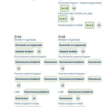
Economie-organis. - Maatschappij-welzijn
2e lj B
t 4
Klassieke talen (Grieks en Latijn)
2e lj A
t 4
Maatschappij en welzijn
2e lj A
t 4
3e jaar
4e jaar
Bedrijf en organisatie
Bedrijf en organisatie
Economie en organisatie
Economie en organisatie
Dubbele finaliteit
t 4
Dubbele finaliteit
t 4
Economische wetenschappen
Economische wetenschappen
Domeinoverschrijdend
Doorstroom
Domeinoverschrijdend
Doorstroom
t 4
t 4
Humane wetenschappen
Humane wetenschappen
Domeinoverschrijdend
Doorstroom
Domeinoverschrijdend
Doorstroom
t 4
t 4
Latijn
Latijn
Domeinoverschrijdend
Domeinoverschrijdend
Doorstroom
t 4
Doorstroom
t 4
Maatschappij en welzijn
Maatschappij en welzijn