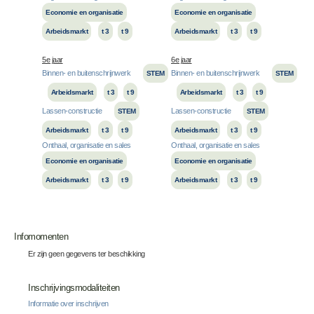
Economie en organisatie
Economie en organisatie
Arbeidsmarkt
t 3
t 9
Arbeidsmarkt
t 3
t 9
5e jaar
6e jaar
Binnen- en buitenschrijnwerk
Binnen- en buitenschrijnwerk
STEM
STEM
Arbeidsmarkt
t 3
t 9
Arbeidsmarkt
t 3
t 9
Lassen-constructie
Lassen-constructie
STEM
STEM
Arbeidsmarkt
t 3
t 9
Arbeidsmarkt
t 3
t 9
Onthaal, organisatie en sales
Onthaal, organisatie en sales
Economie en organisatie
Economie en organisatie
Arbeidsmarkt
t 3
t 9
Arbeidsmarkt
t 3
t 9
Infomomenten
Er zijn geen gegevens ter beschikking
Inschrijvingsmodaliteiten
Informatie over inschrijven