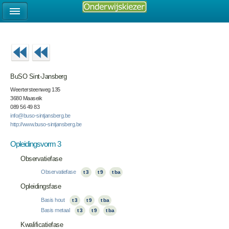
BuSO Sint-Jansberg
Weertersteenweg 135
3680 Maaseik
089 56 49 83
info@buso-sintjansberg.be
http://www.buso-sintjansberg.be
Opleidingsvorm 3
Observatiefase
Observatiefase
t 3
t 9
t ba
Opleidingsfase
Basis hout
t 3
t 9
t ba
Basis metaal
t 3
t 9
t ba
Kwalificatiefase