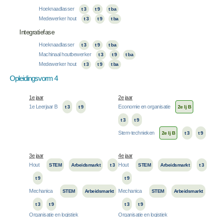
Hoeknaadlasser
t 3
t 9
t ba
Medewerker hout
t 3
t 9
t ba
Integratiefase
Hoeknaadlasser
t 3
t 9
t ba
Machinaal houtbewerker
t 3
t 9
t ba
Medewerker hout
t 3
t 9
t ba
Opleidingsvorm 4
1e jaar
2e jaar
1e Leerjaar B
Economie en organisatie
t 3
t 9
2e lj B
t 3
t 9
Stem-technieken
2e lj B
t 3
t 9
3e jaar
4e jaar
Hout
Hout
STEM
Arbeidsmarkt
t 3
STEM
Arbeidsmarkt
t 3
t 9
t 9
Mechanica
Mechanica
STEM
Arbeidsmarkt
STEM
Arbeidsmarkt
t 3
t 9
t 3
t 9
Organisatie en logistiek
Organisatie en logistiek