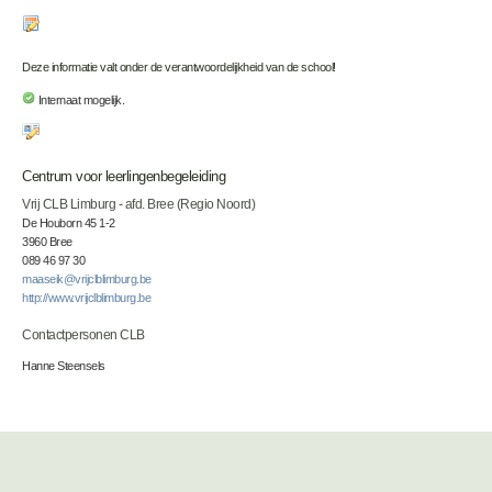
Deze informatie valt onder de verantwoordelijkheid van de school!
Internaat mogelijk.
Centrum voor leerlingenbegeleiding
Vrij CLB Limburg - afd. Bree (Regio Noord)
De Houborn 45 1-2
3960 Bree
089 46 97 30
maaseik@vrijclblimburg.be
http://www.vrijclblimburg.be
Contactpersonen CLB
Hanne Steensels