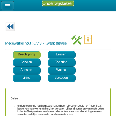
Medewerker hout ( OV 3 - Kwalificatiefase )
Beschrijving
Lessen
Scholen
Toelating
Attesten
Wat na
Links
Beroepen
Je leert
ondersteunende routinematige handelingen uitvoeren zoals het (machinaal)
bewerken van werkstukken, het vergaren of het afmonteren van onderdelen
in hout of het plaatsen van houten elementen, steeds onder leiding van een
verantwoordelijke en aan de hand van instructies