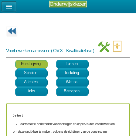
Voorbewerker carrosserie ( OV 3 - Kwalificatiefase )
Beschrijving
Lessen
Scholen
Toelating
Attesten
Wat na
Links
Beroepen
Je leert
carrosserie-onderdelen van voertuigen en oppervlaktes voorbewerken
om deze spuitklaar te maken, volgens de richtlijnen van de constructeur.