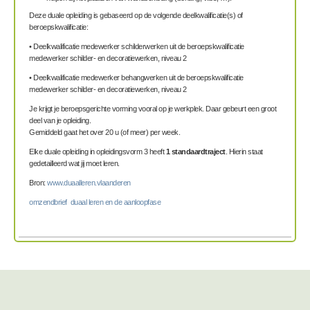
Deze duale opleiding is gebaseerd op de volgende deelkwalificatie(s) of
beroepskwalificatie:
• Deelkwalificatie medewerker schilderwerken uit de beroepskwalificatie
medewerker schilder- en decoratiewerken, niveau 2
• Deelkwalificatie medewerker behangwerken uit de beroepskwalificatie
medewerker schilder- en decoratiewerken, niveau 2
Je krijgt je beroepsgerichte vorming vooral op je werkplek. Daar gebeurt een groot
deel van je opleiding.
Gemiddeld gaat het over 20 u (of meer) per week.
Elke duale opleiding in opleidingsvorm 3 heeft
1 standaardtraject
. Hierin staat
gedetailleerd wat jij moet leren.
Bron:
www.duaalleren.vlaanderen
omzendbrief duaal leren en de aanloopfase