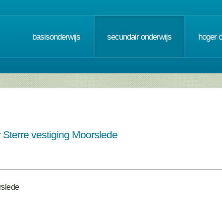
basisonderwijs
secundair onderwijs
hoger 
 Sterre vestiging Moorslede
rslede