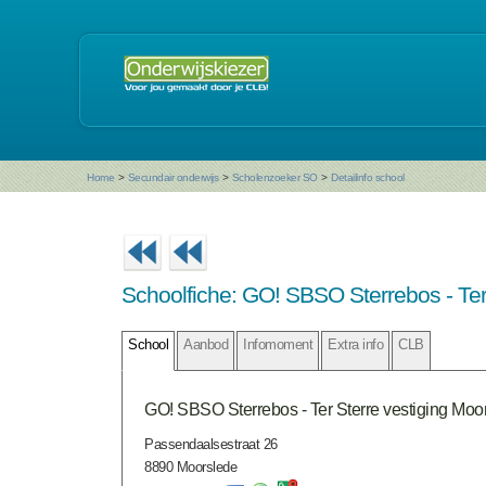
Home
>
Secundair onderwijs
>
Scholenzoeker SO
>
Detailinfo school
Schoolfiche: GO! SBSO Sterrebos - Ter
School
Aanbod
Infomoment
Extra info
CLB
GO! SBSO Sterrebos - Ter Sterre vestiging Moo
Passendaalsestraat 26
8890 Moorslede