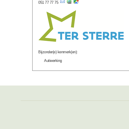
051 77 77 75
Bijzonder(e) kenmerk(en):
Autiwerking