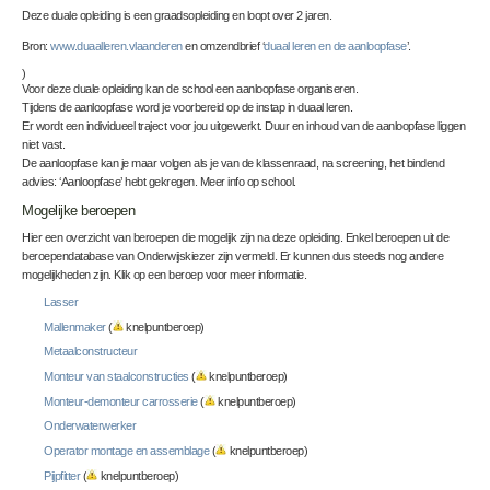
Deze duale opleiding is een graadsopleiding en loopt over 2 jaren.
Bron:
www.duaalleren.vlaanderen
en omzendbrief ‘
duaal leren en de aanloopfase
’.
)
Voor deze duale opleiding kan de school een aanloopfase organiseren.
Tijdens de aanloopfase word je voorbereid op de instap in duaal leren.
Er wordt een individueel traject voor jou uitgewerkt. Duur en inhoud van de aanloopfase liggen
niet vast.
De aanloopfase kan je maar volgen als je van de klassenraad, na screening, het bindend
advies: ‘Aanloopfase’ hebt gekregen. Meer info op school.
Mogelijke beroepen
Hier een overzicht van beroepen die mogelijk zijn na deze opleiding. Enkel beroepen uit de
beroependatabase van Onderwijskiezer zijn vermeld. Er kunnen dus steeds nog andere
mogelijkheden zijn. Klik op een beroep voor meer informatie.
Lasser
Mallenmaker
(
knelpuntberoep)
Metaalconstructeur
Monteur van staalconstructies
(
knelpuntberoep)
Monteur-demonteur carrosserie
(
knelpuntberoep)
Onderwaterwerker
Operator montage en assemblage
(
knelpuntberoep)
Pijpfitter
(
knelpuntberoep)