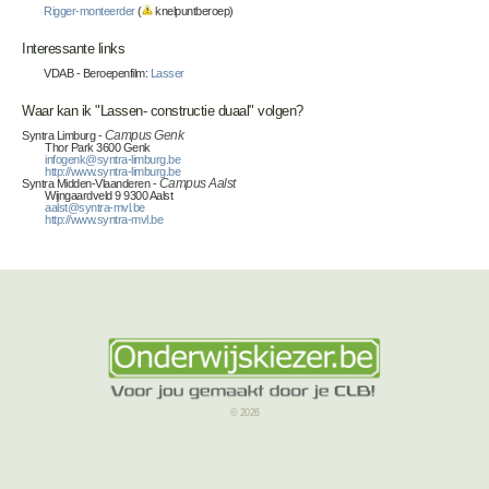
Rigger-monteerder
(
knelpuntberoep)
Interessante links
VDAB - Beroepenfilm:
Lasser
Waar kan ik "Lassen- constructie duaal" volgen?
Syntra Limburg -
Campus Genk
Thor Park 3600 Genk
infogenk@syntra-limburg.be
http://www.syntra-limburg.be
Syntra Midden-Vlaanderen -
Campus Aalst
Wijngaardveld 9 9300 Aalst
aalst@syntra-mvl.be
http://www.syntra-mvl.be
© 2026