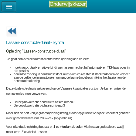
Lassen- constructie duaal - Syntra
Opleiding "Lassen- constructie duaal"
Je gaat een overeenkomst alternerende opleiding aan en leert:
hoeknaad-, plaat- en pijpverbindingen lassen met het halfautomaat- en TIG-lasproces in
alle posities
een lasverbinding in constructiestaal, aluminium en roestvast staal realiseren die voldoet
aan de geldende internationale normen, de lasmethodebeschrijving, het lasplan en de
constructietekening
Deze duale opleiding is gebaseerd op de Vlaamse kwalificatiestructuur. Je kan er volgende
competenties mee verwerven:
Beroepskwalificatie constructielasser, niveau 3
Beroepskwalificatie pijplasser, niveau 3
Meer dan de helft van je graadsopleiding breng je door op je reële werkplek: concreet gaat het
over gemiddeld minstens 20u/week (op jaarbasis).
Voor elke duale opleiding bestaat er
1 curriculumdossier
. Hierin staat gedetailleerd wat jij
moet leren. Zie tabblad Lessen.