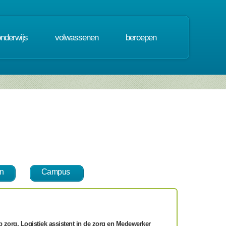
onderwijs
volwassenen
beroepen
n
Campus
zorg, Logistiek assistent in de zorg en Medewerker