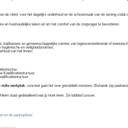
an de cliënt, voor het dagelijks onderhoud en de schoonmaak van de woning zodat de
ke en huishoudelijke taken uit om het comfort van de zorgvrager te bevorderen.
 badkamers en gemeenschappelijke ruimtes van logiesverstrekkende of toeristische
de hygiënische en veiligheidsnormen,
erhoud van het linnen.
tiestructuu
e Kwalificatiestructuur;
lificatiestructuur;
e
reële werkplek
: concreet gaat het over gemiddeld minstens 20u/week (op jaarbasis
 Hierin staat gedetailleerd wat jij moet leren. Zie tabblad Lessen.
ren en de aanloopfase
’.