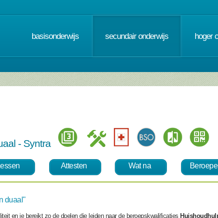
basisonderwijs
secundair onderwijs
hoger 
duaal - Syntra
essen
Attesten
Wat na
Beroepe
n duaal"
teit en je bereikt zo de doelen die leiden naar de beroepskwalificaties
Huishoudhulp 