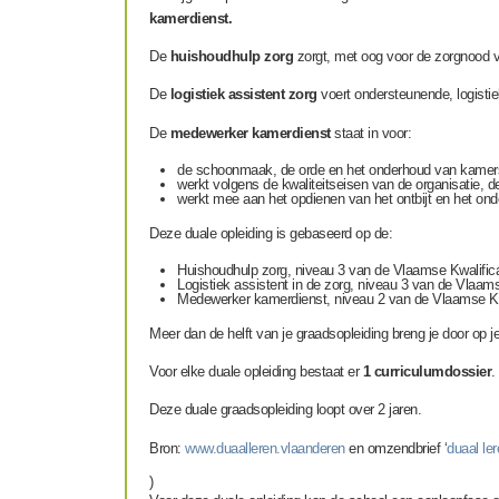
kamerdienst.
De
huishoudhulp zorg
zorgt, met oog voor de zorgnood v
De
logistiek assistent zorg
voert ondersteunende, logistie
De
medewerker kamerdienst
staat in voor:
de schoonmaak, de orde en het onderhoud van kamers,
werkt volgens de kwaliteitseisen van de organisatie, 
werkt mee aan het opdienen van het ontbijt en het ond
Deze duale opleiding is gebaseerd op de:
Huishoudhulp zorg, niveau 3 van de Vlaamse Kwalifica
Logistiek assistent in de zorg, niveau 3 van de Vlaams
Medewerker kamerdienst, niveau 2 van de Vlaamse Kwa
Meer dan de helft van je graadsopleiding breng je door op j
Voor elke duale opleiding bestaat er
1 curriculumdossier
.
Deze duale graadsopleiding loopt over 2 jaren.
Bron:
www.duaalleren.vlaanderen
en omzendbrief ‘
duaal le
)