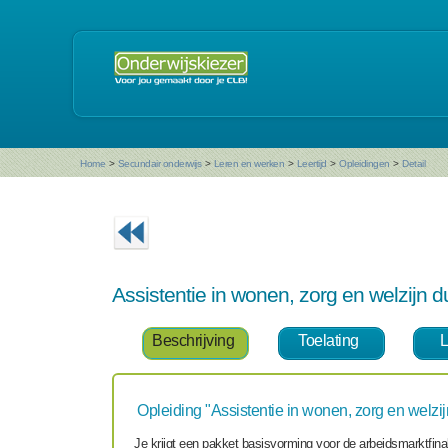
Home
>
Secundair onderwijs
>
Leren en werken
>
Leertijd
>
Opleidingen
>
Detail
Assistentie in wonen, zorg en welzijn 
Beschrijving
Toelating
L
Opleiding "Assistentie in wonen, zorg en welzij
Je krijgt een pakket basisvorming voor de arbeidsmarktfinali