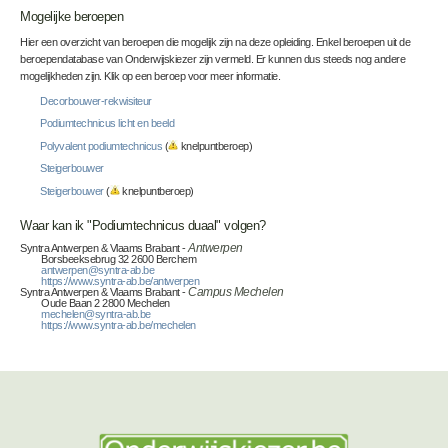
Mogelijke beroepen
Hier een overzicht van beroepen die mogelijk zijn na deze opleiding. Enkel beroepen uit de
beroependatabase van Onderwijskiezer zijn vermeld. Er kunnen dus steeds nog andere
mogelijkheden zijn. Klik op een beroep voor meer informatie.
Decorbouwer-rekwisiteur
Podiumtechnicus licht en beeld
Polyvalent podiumtechnicus
(
knelpuntberoep)
Steigerbouwer
Steigerbouwer
(
knelpuntberoep)
Waar kan ik "Podiumtechnicus duaal" volgen?
Syntra Antwerpen & Vlaams Brabant -
Antwerpen
Borsbeeksebrug 32 2600 Berchem
antwerpen@syntra-ab.be
https://www.syntra-ab.be/antwerpen
Syntra Antwerpen & Vlaams Brabant -
Campus Mechelen
Oude Baan 2 2800 Mechelen
mechelen@syntra-ab.be
https://www.syntra-ab.be/mechelen