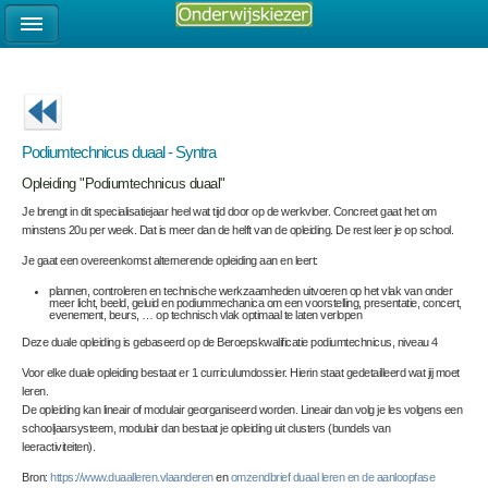
Podiumtechnicus duaal - Syntra
Opleiding "Podiumtechnicus duaal"
Je brengt in dit specialisatiejaar heel wat tijd door op de werkvloer. Concreet gaat het om
minstens 20u per week. Dat is meer dan de helft van de opleiding. De rest leer je op school.
Je gaat een overeenkomst alternerende opleiding aan en leert:
plannen, controleren en technische werkzaamheden uitvoeren op het vlak van onder
meer licht, beeld, geluid en podiummechanica om een voorstelling, presentatie, concert,
evenement, beurs, … op technisch vlak optimaal te laten verlopen
Deze duale opleiding is gebaseerd op de Beroepskwalificatie podiumtechnicus, niveau 4
Voor elke duale opleiding bestaat er 1 c
u
rri
culumdossier. Hierin st
aat gedetailleerd wat jij moet
leren.
De opleiding kan lineair of modulair georganiseerd worden. Lineair dan
volg je les volgens een
schooljaarsys
teem, modulair dan bestaat je opleiding uit clusters (bundels van
leeractiviteiten).
Bron:
https://www.duaalleren.vlaanderen
en
omzendbrief duaal leren en de aanloopfase