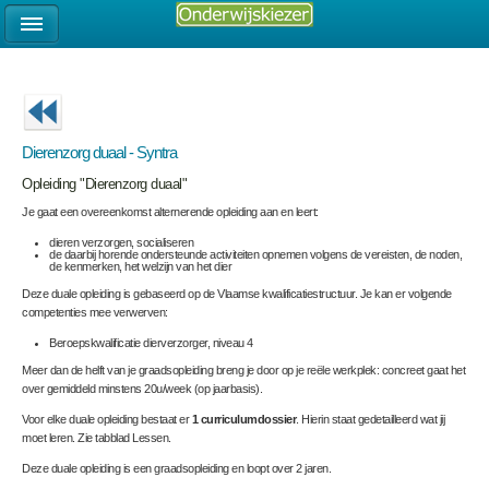
Dierenzorg duaal - Syntra
Opleiding "Dierenzorg duaal"
Je gaat een overeenkomst alternerende opleiding aan en leert:
dieren verzorgen, socialiseren
de daarbij horende ondersteunde activiteiten opnemen volgens de vereisten, de noden,
de kenmerken, het welzijn van het dier
Deze duale opleiding is gebaseerd op de Vlaamse kwalificatiestructuur. Je kan er volgende
competenties mee verwerven:
Beroepskwalificatie dierverzorger, niveau 4
Meer dan de helft van je graadsopleiding breng je door op je reële werkplek: concreet gaat het
over gemiddeld minstens 20u/week (op jaarbasis).
Voor elke duale opleiding bestaat er
1 curriculumdossier
. Hierin staat gedetailleerd wat jij
moet leren. Zie tabblad Lessen.
Deze duale opleiding is een graadsopleiding en loopt over 2 jaren.