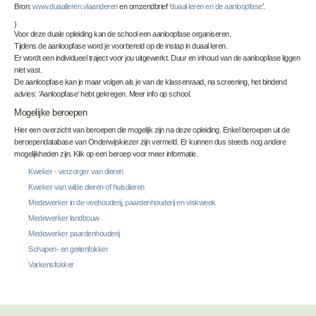
Bron:
www.duaalleren.vlaanderen
en omzendbrief ‘
duaal leren en de aanloopfase
’.
)
Voor deze duale opleiding kan de school een aanloopfase organiseren.
Tijdens de aanloopfase word je voorbereid op de instap in duaal leren.
Er wordt een individueel traject voor jou uitgewerkt. Duur en inhoud van de aanloopfase liggen
niet vast.
De aanloopfase kan je maar volgen als je van de klassenraad, na screening, het bindend
advies: ‘Aanloopfase’ hebt gekregen. Meer info op school.
Mogelijke beroepen
Hier een overzicht van beroepen die mogelijk zijn na deze opleiding. Enkel beroepen uit de
beroependatabase van Onderwijskiezer zijn vermeld. Er kunnen dus steeds nog andere
mogelijkheden zijn. Klik op een beroep voor meer informatie.
Kweker - verzorger van dieren
Kweker van wilde dieren of huisdieren
Medewerker in de veehouderij, paardenhouderij en viskweek
Medewerker landbouw
Medewerker paardenhouderij
Schapen- en geitenfokker
Varkensfokker