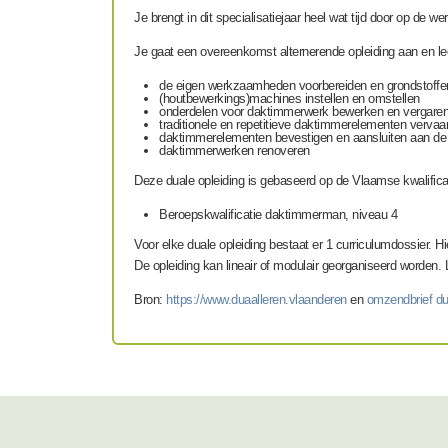
Je brengt in dit specialisatiejaar heel wat tijd door op de 
Je gaat een overeenkomst alternerende opleiding aan en le
de eigen werkzaamheden voorbereiden en grondstoffe
(houtbewerkings)machines instellen en omstellen
onderdelen voor daktimmerwerk bewerken en vergare
traditionele en repetitieve daktimmerelementen vervaar
daktimmerelementen bevestigen en aansluiten aan d
daktimmerwerken renoveren
Deze duale opleiding is gebaseerd op de Vlaamse kwalific
Beroepskwalificatie daktimmerman, niveau 4
Voor elke duale opleiding bestaat er 1 c
u
rri
culumdossier. Hie
De opleiding kan lineair of modulair georganiseerd worden. 
Bron:
https://www.duaalleren.vlaanderen
en
omzendbrief du