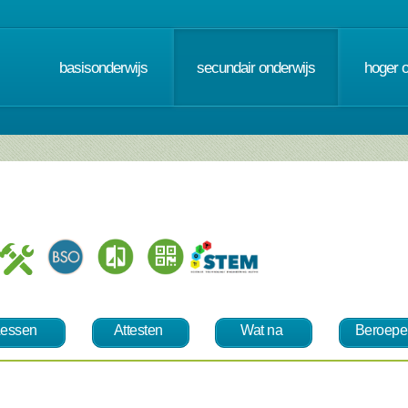
basisonderwijs
secundair onderwijs
hoger 
essen
Attesten
Wat na
Beroepe