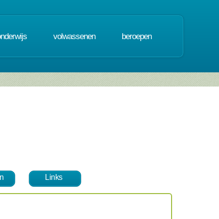
onderwijs
volwassenen
beroepen
n
Links