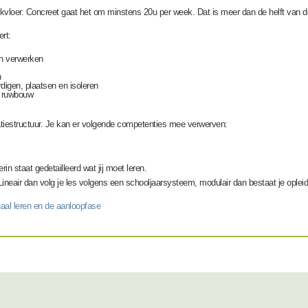
werkvloer. Concreet gaat het om minstens 20u per week. Dat is meer dan de helft van de
ert:
n verwerken
n
digen, plaatsen en isoleren
e ruwbouw
atiestructuur. Je kan er volgende competenties mee verwerven:
rin st
aat gedetailleerd wat jij moet leren.
Lineair dan
volg je les volgens een schooljaarsys
teem, modulair dan bestaat je opleidi
aal leren en de aanloopfase