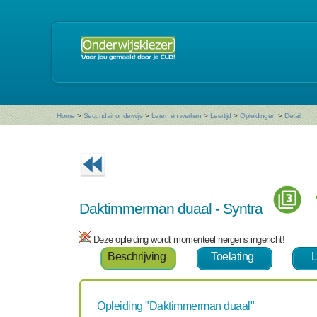
Home
>
Secundair onderwijs
>
Leren en werken
>
Leertijd
>
Opleidingen
>
Detail
Daktimmerman duaal - Syntra
Deze opleiding wordt momenteel nergens ingericht!
Beschrijving
Toelating
L
Opleiding "Daktimmerman duaal"