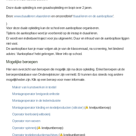
Deze duale opleiding is een graadsopleiding en loopt over 2 jaren.
Bron:
www.duaalleren.vlaanderen
en omzendbrief ‘
duaal leren en de aanloopfase
’.
)
Voor deze duale opleiding kan de school een aanloopfase organiseren.
Tijdens de aanloopfase word je voorbereid op de instap in duaal leren.
Er wordt een individueel traject voor jou uitgewerkt. Duur en inhoud van de aanloopfase liggen
niet vast.
De aanloopfase kan je maar volgen als je van de klassenraad, na screening, het bindend
advies: ‘Aanloopfase’ hebt gekregen. Meer info op school.
Mogelijke beroepen
Hier een overzicht van beroepen die mogelijk zijn na deze opleiding. Enkel beroepen uit de
beroependatabase van Onderwijskiezer zijn vermeld. Er kunnen dus steeds nog andere
mogelijkheden zijn. Klik op een beroep voor meer informatie.
Maker van kunstwerken in textiel
Montageoperator breigoedconfectie
Montageoperator in de lederindustrie
Montageoperator kleding en textielproducten (stikster)
(
knelpuntberoep)
Operator leerlooierij witlooierij
Operator non-woven
Operator spinnerij
(
knelpuntberoep)
Operator textielproductiemachines
(
knelpuntberoep)