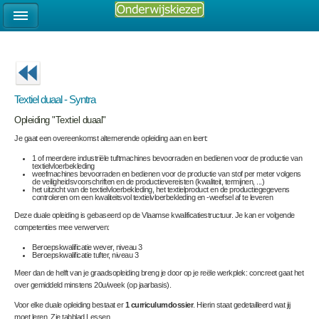
Textiel duaal - Syntra
Opleiding "Textiel duaal"
Je gaat een overeenkomst alternerende opleiding aan en leert:
1 of meerdere industriële tuftmachines bevoorraden en bedienen voor de productie van
textielvloerbekleding
weefmachines bevoorraden en bedienen voor de productie van stof per meter volgens
de veiligheidsvoorschriften en de productievereisten (kwaliteit, termijnen, ...)
het uitzicht van de textielvloerbekleding, het textielproduct en de productiegegevens
controleren om een kwaliteitsvol textielvloerbekleding en -weefsel af te leveren
Deze duale opleiding is gebaseerd op de Vlaamse kwalificatiestructuur. Je kan er volgende
competenties mee verwerven:
Beroepskwalificatie wever, niveau 3
Beroepskwalificatie tufter, niveau 3
Meer dan de helft van je graadsopleiding breng je door op je reële werkplek: concreet gaat het
over gemiddeld minstens 20u/week (op jaarbasis).
Voor elke duale opleiding bestaat er
1 curriculumdossier
. Hierin staat gedetailleerd wat jij
moet leren. Zie tabblad Lessen.