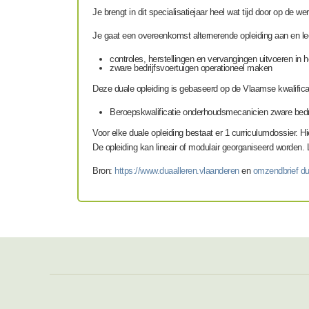
Je brengt in dit specialisatiejaar heel wat tijd door op de 
Je gaat een overeenkomst alternerende opleiding aan en lee
controles, herstellingen en vervangingen uitvoeren in 
zware bedrijfsvoertuigen operationeel maken
Deze duale opleiding is gebaseerd op de Vlaamse kwalific
Beroepskwalificatie onderhoudsmecanicien zware bedri
Voor elke duale opleiding bestaat er 1 c
u
rri
culumdossier. Hie
De opleiding kan lineair of modulair georganiseerd worden. 
Bron:
https://www.duaalleren.vlaanderen
en
omzendbrief du