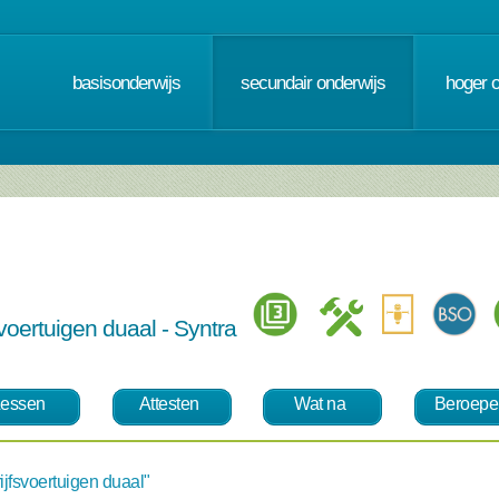
basisonderwijs
secundair onderwijs
hoger 
voertuigen duaal - Syntra
essen
Attesten
Wat na
Beroepe
jfsvoertuigen duaal"