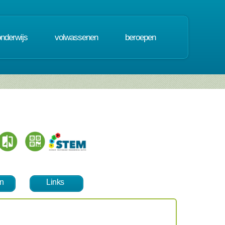
onderwijs
volwassenen
beroepen
n
Links