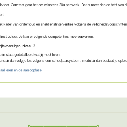
werkvloer. Concreet gaat het om minstens 20u per week. Dat is meer dan de helft van de
rt:
het kader van onderhoud en sneldienstinterventies volgens de veiligheidsvoorschrifte
atiestructuur. Je kan er volgende competenties mee verwerven:
jfsvoertuigen, niveau 3
rin st
aat gedetailleerd wat jij moet leren.
Lineair dan
volg je les volgens een schooljaarsys
teem, modulair dan bestaat je opleidi
aal leren en de aanloopfase