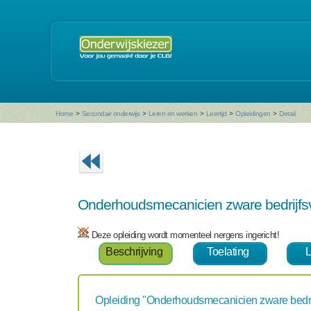
Home
>
Secundair onderwijs
>
Leren en werken
>
Leertijd
>
Opleidingen
>
Detail
Onderhoudsmecanicien zware bedrijfs
Deze opleiding wordt momenteel nergens ingericht!
Beschrijving
Toelating
L
Opleiding "Onderhoudsmecanicien zware bedri