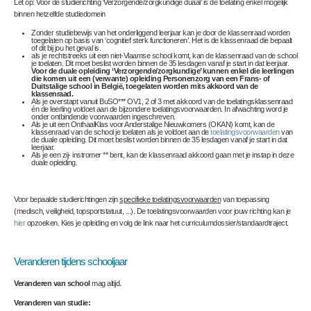
Let op: Voor de studierichting ‘Verzorgende/zorgkundige duaal’ is de toelating enkel mogelijk
binnen hetzelfde studiedomein
Zonder studiebewijs van het onderliggend leerjaar kan je door de klassenraad worden
toegelaten op basis van ‘cognitief sterk functioneren’. Het is de klassenraad die bepaalt
of dit bij jou het geval is.
als je rechtstreeks uit een niet-Vlaamse school komt, kan de klassenraad van de school
je toelaten. Dit moet beslist worden binnen de 35 lesdagen vanaf je start in dat leerjaar.
Voor de duale opleiding ‘Verzorgende/zorgkundige’ kunnen enkel die leerlingen
die komen uit een (verwante) opleiding Personenzorg van een Frans- of
Duitstalige school in België, toegelaten worden mits akkoord van de
klassenraad.
Als je overstapt vanuit BuSO*** OV1, 2 of 3 met akkoord van de toelatingsklassenraad
én de leerling voldoet aan de bijzondere toelatingsvoorwaarden. In afwachting word je
onder ontbindende voorwaarden ingeschreven.
Als je uit een OnthaalKlas voor Anderstalige Nieuwkomers (OKAN) komt, kan de
klassenraad van de school je toelaten
als je voldoet aan de
toelatingsvoorwaarden
van
de duale opleiding
. Dit moet beslist worden binnen de 35 lesdagen vanaf je start in dat
leerjaar.
Als je een zij- instromer ** bent, kan de klassenraad akkoord gaan met je instap in deze
duale opleiding.
Voor bepaalde studierichtingen zijn
specifieke toelatingsvoorwaarden
van toepassing
(medisch, veiligheid, topsportstatuut, ...). De toelatingsvoorwaarden voor jouw richting kan je
hier
opzoeken. Kies je opleiding en volg de link naar het curriculumdossier/standaardtraject.
Veranderen tijdens schooljaar
Veranderen van school
mag altijd.
Veranderen van studie: