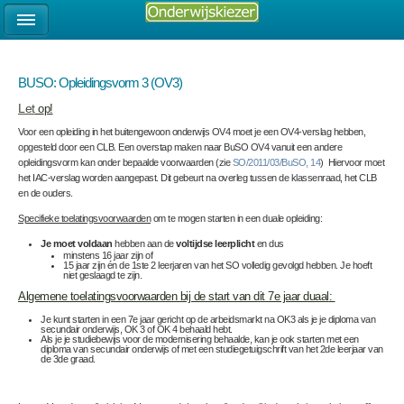
BUSO: Opleidingsvorm 3 (OV3)
Let
o
p!
Voor een opleiding in het buitengewoon onderwijs OV4 moet je een OV4-verslag hebben,
opgesteld door een CLB. Een overstap maken naar BuSO OV4 vanuit een andere
opleidingsvorm kan onder bepaalde voorwaarden (zie
SO/2011/03/BuSO, 14
) Hiervoor moet
het IAC-verslag worden aangepast. Dit gebeurt na overleg tussen de klassenraad, het CLB
en de ouders.
Specifieke toelatingsvoorwaarden
om te mogen starten in een duale opleiding:
Je moet voldaan
hebben aan de
voltijdse leerplicht
en dus
minstens 16 jaar zijn of
15 jaar zijn én de 1
ste
2 leerjaren van het SO volledig gevolgd hebben. Je hoeft
niet geslaagd te zijn.
Algemene toelatingsvoorwaarden bij de start van dit 7e jaar duaal
:
Je kunt starten in een 7e jaar gericht op de arbeidsmarkt na OK3 als je je diploma van
secundair onderwijs, OK 3 of OK 4 behaald hebt.
Als je je studiebewijs voor de modernisering behaalde, kan je ook starten met een
diploma van secundair onderwijs of met een studiegetuigschrift van het 2de leerjaar van
de 3de graad.