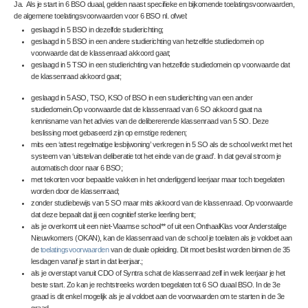
Ja. Als je start in 6 BSO duaal, gelden naast specifieke en bijkomende toelatingsvoorwaarden,
de algemene toelatingsvoorwaarden voor 6 BSO nl. ofwel:
geslaagd in 5 BSO in dezelfde studierichting;
geslaagd in 5 BSO in een andere studierichting van hetzelfde studiedomein op
voorwaarde dat de klassenraad akkoord gaat;
geslaagd in 5 TSO in een studierichting van hetzelfde studiedomein op voorwaarde dat
de klassenraad akkoord gaat;
geslaagd in 5 ASO, TSO, KSO of BSO in een studierichting van een ander
studiedomein.Op voorwaarde dat de klassenraad van 6 SO akkoord gaat na
kennisname van het advies van de delibererende klassenraad van 5 SO. Deze
beslissing moet gebaseerd zijn op ernstige redenen;
mits een ‘attest regelmatige lesbijwoning’ verkregen in 5 SO als de school werkt met het
systeem van ‘uitstelvan deliberatie tot het einde van de graad’. In dat geval stroom je
automatisch door naar 6 BSO;
met tekorten voor bepaalde vakken in het onderliggend leerjaar maar toch toegelaten
worden door de klassenraad;
zonder studiebewijs van 5 SO maar mits akkoord van de klassenraad. Op voorwaarde
dat deze bepaalt dat jij een cognitief sterke leerling bent;
als je overkomt uit een niet-Vlaamse school** of uit een OnthaalKlas voor Anderstalige
Nieuwkomers (OKAN), kan de klassenraad van de school je toelaten
als je voldoet aan
de
toelatingsvoorwaarden
van de duale opleiding
. Dit moet beslist worden binnen de 35
lesdagen vanaf je start in dat leerjaar.;
als je overstapt vanuit CDO of Syntra schat de klassenraad zelf in welk leerjaar je het
beste start. Zo kan je rechtstreeks worden toegelaten tot 6 SO duaal BSO. In de 3e
graad is dit enkel mogelijk als je al voldoet aan de voorwaarden om te starten in de 3e
graad.