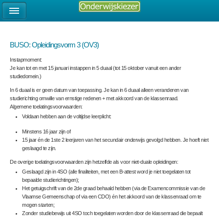
BUSO: Opleidingsvorm 3 (OV3)
Instapmoment:
Je kan tot en met 15 januari instappen in 5 duaal (tot 15 oktober vanuit een ander
studiedomein.)
In 6 duaal is er geen datum van toepassing. Je kan in 6 duaal alleen veranderen van
studierichting omwille van ernstige redenen + met akkoord van de klassenraad.
Algemene toelatingsvoorwaarden:
Voldaan hebben aan de
voltijdse leerplicht
:
Minstens 16 jaar zijn of
15 jaar én de 1
ste
2 leerjaren van het secundair onderwijs gevolgd hebben. Je hoeft niet
geslaagd te zijn.
De
overige toelatingsvoorwaarden
zijn hetzelfde als voor niet-duale opleidingen:
Geslaagd zijn in 4SO (alle finaliteiten, met een B-attest word je niet toegelaten tot
bepaalde studierichtingen);
Het getuigschrift van de 2
de
graad behaald hebben (via de Examencommissie van de
Vlaamse Gemeenschap of via een CDO) én het akkoord van de klassenraad om te
mogen starten;
Zonder studiebewijs uit 4SO toch toegelaten worden door de klassenraad die bepaalt