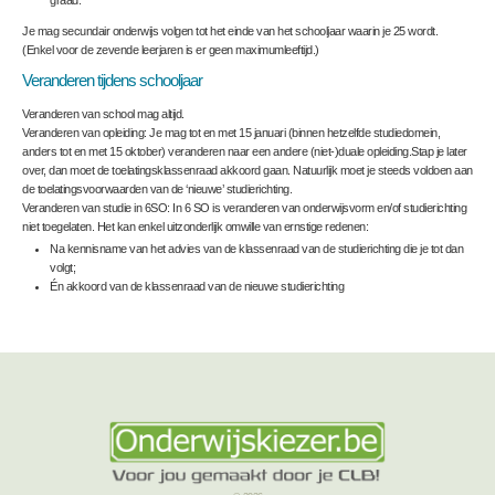
Je mag secundair onderwijs volgen tot het einde van het schooljaar waarin je 25 wordt.
(Enkel voor de zevende leerjaren is er geen maximumleeftijd.)
Veranderen tijdens schooljaar
Veranderen van school
mag altijd.
Veranderen van opleiding
: Je mag
tot en met 15 januari
(binnen hetzelfde studiedomein,
anders tot en met 15 oktober) veranderen naar een andere (niet-)duale opleiding.Stap je later
over, dan moet de toelatingsklassenraad akkoord gaan. Natuurlijk moet je steeds voldoen aan
de toelatingsvoorwaarden van de ‘nieuwe’ studierichting.
Veranderen van studie in 6SO
: In 6 SO is veranderen van onderwijsvorm en/of studierichting
niet toegelaten. Het kan enkel uitzonderlijk omwille van ernstige redenen:
Na kennisname van het advies van de klassenraad van de studierichting die je tot dan
volgt;
Én akkoord van de klassenraad van de nieuwe studierichting