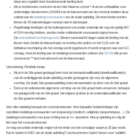
dat je een cognitief sterk functionerende leerling bent;
Als je rechtstreeks overkomt uit een niet-Vlaamse school * of uit een onthaalklas voor
anderstalige nieuwkomers (OKAN) kan de klassenraad van de school je toelaten
als je
voldoet aan de
toelatingsvoorwaarden
van de duale opleiding
. Dit moet beslist worden
binnen de 35 kalenderdagen vanaf je start in dat leerjaar;
Regelmatige leerlingen uit het buitengewoon secundair onderwijs die nog een geldig IAC-
of OV4-verslag hebben, worden onder ontbindende voorwaarde ingeschreven.
Zie
omzendbrief inschrijvingsrecht
. Binnen maximaal 60 dagen nadat de leerling met de
lessen start, beslist de klassenraad, na overleg met ouders en het CLB, over de
definitieve inschrijving. Als het verslag wordt opgeheven of wordt omgezet naar een GC-
verslag, moet de leerling aan de toelatingsvoorwaarden voldoen (zie
SO 64
.)Als je een
zij-instromer ** bent met akkoord van de klassenraad.
Uitzondering:
Flexibele instap
Als je in de 2
de
graad geslaagd bent voor de beroepskwalificatie(s)/deelkwalificatie(s)
van de onderliggende duale opleiding zonder geslaagd te zijn voor de algemene
vorming. De duale 3
de
graadsopleiding moet wel aansluiten op deze van de 2
de
graad.
Eens je de ontbrekende algemene vorming van de 2
de
graad hebt verworven, behaal je
het getuigschrift van de 2
de
graad. Vervolgens probeer je de onderwijskwalificatie van
de 3
de
graad te behalen.
Voor elke opleiding bestaat een curriculumdossier. Voor bepaalde studierichtingen zijn
specifieke toelatingsvoorwaarden
van toepassing (medisch, veiligheid, topsportstatuut, ...). De
toelatingsvoorwaarden voor jouw richting kan je
hier
opzoeken. Kies je opleiding en volg de
link naar het curriculumdossier.
Je mag secundair onderwijs volgen tot het einde van het schooljaar waarin je 25 jaar wordt.
Kan ik starten in 6SO van de duale opleiding? (via keuzemenu ‘styles’ kiezen voor ‘subtitle’)