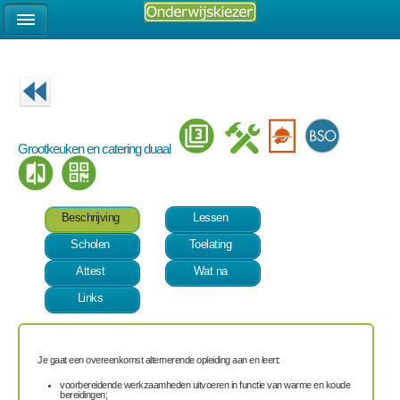
Grootkeuken en catering duaal
Beschrijving
Lessen
Scholen
Toelating
Attest
Wat na
Links
Je gaat een overeenkomst alternerende opleiding aan en leert:
voorbereidende werkzaamheden uitvoeren in functie van warme en koude
bereidingen;