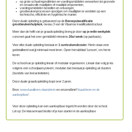
op grote schaal ingrediënten en voedingsmiddelen verwerken tot gezonde
en smaakvolle maaltijden of maaltijdcomponenten;
voedingsmiddelen bestellen en ontvangen;
grootkeukenprocessen opvolgen om maaltijden te verdelen op een
technische, efficiënte en hygiënische manier.
Deze duale opleiding is gebaseerd op de
Beroepskwalificatie
grootkeukenhulpkok
, niveau 3 van de Vlaamse kwalificatiestructuur.
Meer dan de helft van je graadsopleiding breng je door
op je reële werkplek
:
concreet gaat het over gemiddeld minstens
20u/ week
(op jaarbasis).
Voor elke duale opleiding bestaat er
1 curriculumdossier
. Hierin staat zeer
gedetailleerd wat jij minimaal moet leren. Open het tabblad ‘Lessen’, om het te
lezen.
De school kan je opleiding lineair of modulair organiseren. Lineair dan volg je les
volgens een schooljaarsysteem; modulair dan bestaat je opleiding uit clusters
(bundels van leeractiviteiten).
Deze duale graadsopleiding loopt over 2 jaren.
Bron:
www.duaalleren.vlaanderen
en omzendbrief '
duaal leren en de
aanloopfase
'.
Voor deze opleiding kan een aanloopfase ingericht worden door de school.
Let op: De klassenraad beslist of je kan starten in de aanloopfase