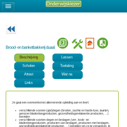
Brood- en banketbakkerij duaal
Beschrijving
Lessen
Scholen
Toelating
Attest
Wat na
Links
Je gaat een overeenkomst alternerende opleiding aan en leert:
verschillende soorten (gist)degen (broden, zachte en harde luxe, taarten,
gerezen bladerdeegproducten, gezondheidsgerelateerde producten, …)
bereiden
verschillende soorten degen en beslagen (vet-, kook- en
bladerdeegproducten, producten van beslagen, producten met beslagen,
gezondheidsgerelateerde producten, …) bereiden om ze te verwerken, te