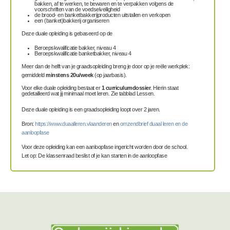
bakken, af te werken, te bewaren en te verpakken volgens de
voorschriften van de voedselveiligheid
de brood- en banketbakkerijproducten uitstallen en verkopen
een (banket)bakkerij organiseren
Deze duale opleiding is gebaseerd op de
Beroepskwalificatie bakker, niveau 4
Beroepskwalificatie banketbakker, niveau 4
Meer dan de helft van je graadsopleiding breng je door op je reële werkplek:
gemiddeld
minstens 20u/week
(op jaarbasis).
Voor elke duale opleiding bestaat er
1 curriculumdossier
. Hierin staat
gedetailleerd wat jij minimaal moet leren. Zie tabblad Lessen.
Deze duale opleiding is een graadsopleiding loopt over 2 jaren.
Bron:
https://www.duaalleren.vlaanderen
en
omzendbrief duaal leren en de
aanloopfase
Voor deze opleiding kan een aanloopfase ingericht worden door de school.
Let op: De klassenraad beslist of je kan starten in de aanloopfase