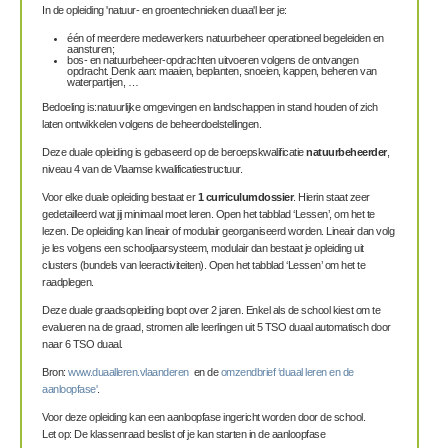
In de opleiding 'natuur- en groentechnieken duaa'l leer je:
één of meerdere medewerkers natuurbeheer operationeel begeleiden en
aansturen;
bos- en natuurbeheer-opdrachten uitvoeren volgens de ontvangen
opdracht. Denk aan: maaien, beplanten, snoeien, kappen, beheren van
waterpartijen, …
Bedoeling is:natuurlijke omgevingen en landschappen in stand houden of zich
laten ontwikkelen volgens de beheerdoelstellingen.
Deze duale opleiding is gebaseerd op de beroepskwalificatie
natuurbeheerder
,
niveau 4 van de Vlaamse kwalificatiestructuur.
Voor elke duale opleiding bestaat er
1 curriculumdossier
. Hierin staat zeer
gedetailleerd wat jij minimaal moet leren. Open het tabblad ‘Lessen’, om het te
lezen. De opleiding kan lineair of modulair georganiseerd worden. Lineair dan volg
je les volgens een schooljaarsysteem, modulair dan bestaat je opleiding uit
clusters (bundels van leeractiviteiten). Open het tabblad ‘Lessen’ om het te
raadplegen.
Deze duale graadsopleiding loopt over 2 jaren. Enkel als de school kiest om te
evalueren na de graad, stromen alle leerlingen uit 5 TSO duaal automatisch door
naar 6 TSO duaal.
Bron:
www.duaalleren.vlaanderen
en de
omzendbrief ‘duaal leren en de
aanloopfase'
.
Voor deze opleiding kan een aanloopfase ingericht worden door de school.
Let op: De klassenraad beslist of je kan starten in de aanloopfase