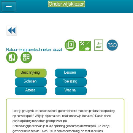
Natuur- en groentechnieken duaal
Beschrijving
Lessen
Scholen
Toelating
Attest
Wat na
Leer je graag via lessen op school, gecombineerd met een praktische opleiding
op de werkplek? Wil je je diploma secundair onderwijs behalen? Dan is deze
duale opleiding misschien geknipt voor jou.
Een belangrijk deel van je duale opleiding gebeurt op de werkplek
. Zo leer je
gemiddeld tussen de 14 en 19u in een onderneming, de res
t in de klas.