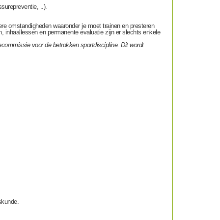
surepreventie, ..).
ere omstandigheden waaronder je moet trainen en presteren
, inhaallessen en permanente evaluatie zijn er slechts enkele
commissie voor de betrokken sportdiscipline. Dit wordt
iskunde.