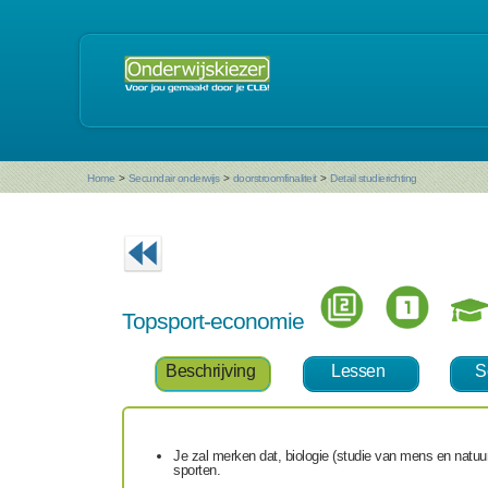
Home
>
Secundair onderwijs
>
doorstroomfinaliteit
>
Detail studierichting
Topsport-economie
Beschrijving
Lessen
S
Je zal merken dat, biologie (studie van mens en natuu
sporten.