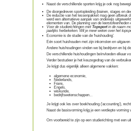
Naast de verschillende sporten krijg je ook nog bewegi
De doorgedreven sportopleiding (trainen, stages en de
De reductie van het lessenpakket mag geen afbreuk do
werd een alternatieve aanpak van onderwijs uitgewerkt
elementen van. De planning van de leerstofeenheden e
Voor de studierichtingen met
Topsport
in de naam moe
jaarlijks herbekeken. Wil je meer weten over het topsp
Economie
is de studie van de 'huishouding'.
Eén soort huishouden met zijn inkomsten en uitgaven k
Andere huishoudingen vinden we bij bedrijven en bij d
De verschillende huishoudingen beïnvloeden elkaar voo
Verder bestudeer je het keuzegedrag van de verbruike
Je krijgt dus eigenlijk alleen algemene vakken:
algemene economie,
Nederlands,
Frans,
Engels,
wiskunde,
bedrijfswetenschappen...
Je krijgt ook les over boekhouding (‘accounting’), recht
Naast de basisvorming krijg je een verdiepte vorming
Om voorbereid te zijn op een studierichting met een ui