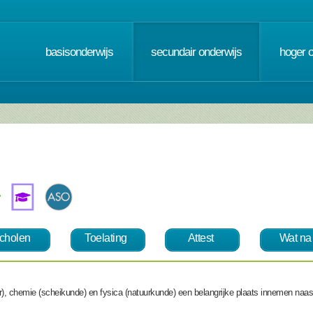
basisonderwijs
secundair onderwijs
hoger 
cholen
Toelating
Attest
Wat na
r), chemie (scheikunde) en fysica (natuurkunde) een belangrijke plaats innemen naas