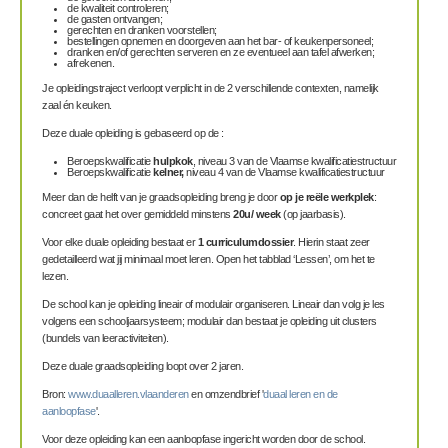
de kwaliteit controleren;
de gasten ontvangen;
gerechten en dranken voorstellen;
bestellingen opnemen en doorgeven aan het bar- of keukenpersoneel;
dranken en/of gerechten serveren en ze eventueel aan tafel afwerken;
afrekenen.
Je opleidingstraject verloopt verplicht in de 2 verschillende contexten, namelijk
zaal én keuken.
Deze duale opleiding is gebaseerd op de :
Beroepskwalificatie
hulpkok
, niveau 3 van de Vlaamse kwalificatiestructuur
Beroepskwalificatie
kelner,
niveau 4 van de Vlaamse kwalificatiestructuur
Meer dan de helft van je graadsopleiding breng je door
op je reële werkplek
:
concreet gaat het over gemiddeld minstens
20u/ week
(op jaarbasis).
Voor elke duale opleiding bestaat er
1 curriculumdossier
. Hierin staat zeer
gedetailleerd wat jij minimaal moet leren. Open het tabblad ‘Lessen’, om het te
lezen.
De school kan je opleiding lineair of modulair organiseren. Lineair dan volg je les
volgens een schooljaarsysteem; modulair dan bestaat je opleiding uit clusters
(bundels van leeractiviteiten).
Deze duale graadsopleiding loopt over 2 jaren.
Bron:
www.duaalleren.vlaanderen
en omzendbrief '
duaal leren en de
aanloopfase
'.
Voor deze opleiding kan een aanloopfase ingericht worden door de school.