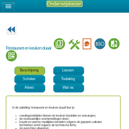
Restaurant en keuken duaal
Beschrijving
Lessen
Scholen
Toelating
Attest
Wat na
In de opleiding 'restaurant en keuken duaal' leer je:
voedingsmiddelen binnen de keuken bestellen en ontvangen;
de noodzakelijke voorbereidingen doen;
koude en warme maaltijden bereiden volgens de gepaste culinaire
technieken en/of volgens de technische fiche;
de gerechten afwerken;