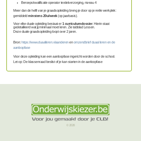
Beroepskwalificatie operator textielverzorging, niveau 4
Meer dan de helft van je graadsopleiding breng je door op je reële werkplek:
gemiddeld
minstens 20u/week
(op jaarbasis).
Voor elke duale opleiding bestaat er
1 curriculumdossier
. Hierin staat
gedetailleerd wat jij minimaal moet leren. Zie tabblad Lessen.
Deze duale graadsopleiding loopt over 2 jaren.
Bron:
https://www.duaalleren.vlaanderen
en
omzendbrief duaal leren en de
aanloopfase
Voor deze opleiding kan een aanloopfase ingericht worden door de school.
Let op: De klassenraad beslist of je kan starten in de aanloopfase
© 2026