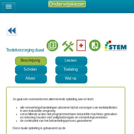
Textielverzorging duaal
Beschrijving
Lessen
Scholen
Toelating
Attest
Wat na
Je gaat een overeenkomst alternerende opleiding aan en leert:
alle verwerkingshandelingen uitvoeren bij het verzorgen van textielartikelen
in een industriële omgeving
verschillende al dan niet programmeerbare industriële machines gebruiken
en rekening houden met veiligheidsregels en verwerkingsvereisten
de continuïteit van het behandelingsproces garanderen
Deze duale opleiding is gebaseerd op de