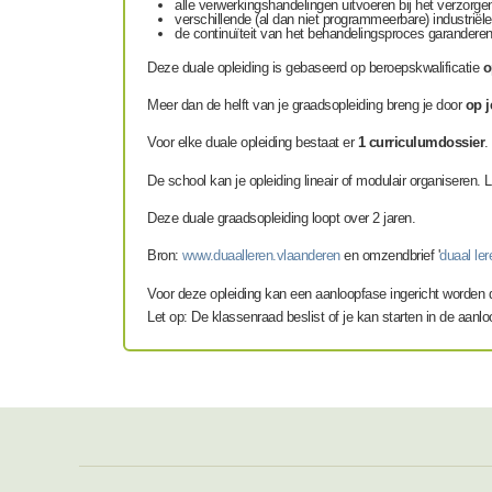
alle verwerkingshandelingen uitvoeren bij het verzorgen
verschillende (al dan niet programmeerbare) industrië
de continuïteit van het behandelingsproces garanderen
Deze duale opleiding is gebaseerd op beroepskwalificatie
o
Meer dan de helft van je graadsopleiding breng je door
op j
Voor elke duale opleiding bestaat er
1 curriculumdossier
.
De school kan je opleiding lineair of modulair organiseren. 
Deze duale graadsopleiding loopt over 2 jaren.
Bron:
www.duaalleren.vlaanderen
en omzendbrief '
duaal le
Voor deze opleiding kan een aanloopfase ingericht worden 
Let op: De klassenraad beslist of je kan starten in de aanl