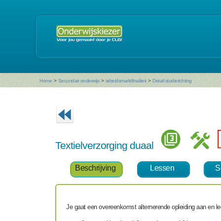
Home
>
Secundair onderwijs
>
arbeidsmarktfinaliteit
>
Detail studierichting
Textielverzorging duaal
Beschrijving
Lessen
S
Je gaat een overeenkomst alternerende opleiding aan en lee