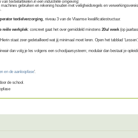
 van textielartikelen
in een industriële omgeving;
le machines gebruiken en rekening houden met veiligheidsregels en verwerkingsverei
.
perator textielverzorging
, niveau 3 van de Vlaamse kwalificatiestructuur.
e reële werkplek
: concreet gaat het over gemiddeld minstens
20u/ week
(op jaarbas
 Hierin staat zeer gedetailleerd wat jij minimaal moet leren. Open het tabblad ‘Lessen’
Lineair dan volg je les volgens een schooljaarsysteem; modulair dan bestaat je opleiding
ren en de aanloopfase
'.
door de school.
oopfase