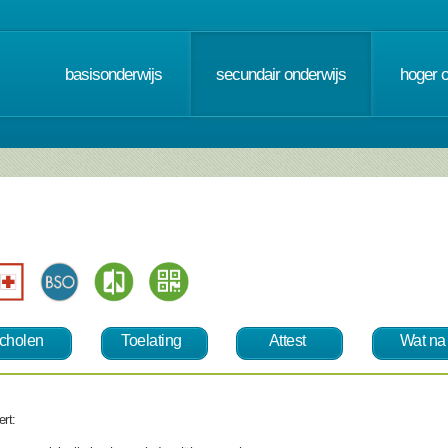
basisonderwijs
secundair onderwijs
hoger 
cholen
Toelating
Attest
Wat na
rt: