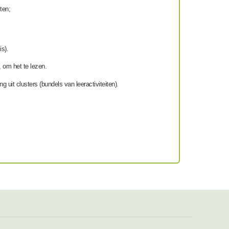
sten;
is).
, om het te lezen.
 uit clusters (bundels van leeractiviteiten).