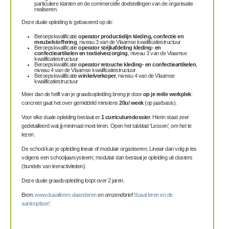
particuliere klanten en de commerciële doelstellingen van de organisatie
realiseren.
Deze duale opleiding is gebaseerd op de:
Beroepskwalificatie
operator productielijn kleding, confectie en
meubelstoffering
, niveau 3 van de Vlaamse kwalificatiestructuur
Beroepskwalificatie
operator strijkafdeling kleding- en
confectieartikelen en textielverzorging
, niveau 3 van de Vlaamse
kwalificatiestructuur
Beroepskwalificatie
operator retouche kleding- en confectieartikelen
,
niveau 4 van de Vlaamse kwalificatiestructuur
Beroepskwalificatie
winkelverkoper
, niveau 4 van de Vlaamse
kwalificatiestructuur
Meer dan de helft van je graadsopleiding breng je door
op je reële werkplek
:
concreet gaat het over gemiddeld minstens
20u/ week
(op jaarbasis).
Voor elke duale opleiding bestaat er
1 curriculumdossier
. Hierin staat zeer
gedetailleerd wat jij minimaal moet leren. Open het tabblad ‘Lessen’, om het te
lezen.
De school kan je opleiding lineair of modulair organiseren. Lineair dan volg je les
volgens een schooljaarsysteem; modulair dan bestaat je opleiding uit clusters
(bundels van leeractiviteiten).
Deze duale graadsopleiding loopt over 2 jaren.
Bron:
www.duaalleren.vlaanderen
en omzendbrief '
duaal leren en de
aanloopfase
'.