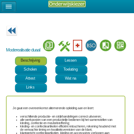
Moderealisatie duaal
Beschrijving
Lessen
Scholen
Toelating
Attest
Wat na
Links
Je gaat een overeenkomst alternerende opleiding aan en leert:
verschillende productie- en strijkhandelingen correct uitvoeren;
alle werkposten van een productielijn bedienen bij het samenstellen van
kleding, confectie en meubelstoffering;
kleding- en confectieartikelen efficiënt retoucheren, rekening houdend met
de verwachte timing en kwaliteitsvereisten van de klant;
klantgericht confectieartikelen, kleding en accessoires verkopen aan