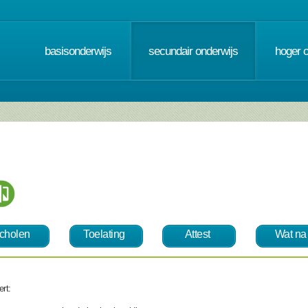
basisonderwijs
secundair onderwijs
hoger 
cholen
Toelating
Attest
Wat na
rt: