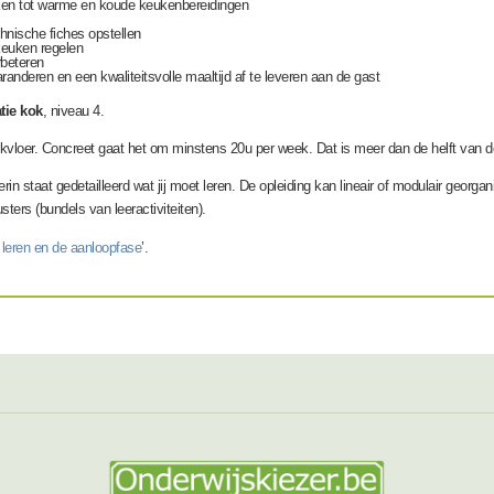
ken tot warme en koude keukenbereidingen
nische fiches opstellen
keuken regelen
rbeteren
anderen en een kwaliteitsvolle maaltijd af te leveren aan de gast
tie kok
, niveau 4.
werkvloer. Concreet gaat het om minstens 20u per week. Dat is meer dan de helft van de
rin staat gedetailleerd wat jij moet leren. De opleiding kan lineair of modulair georga
sters (bundels van leeractiviteiten).
 leren en de aanloopfase
’.