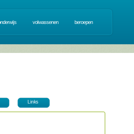
onderwijs
volwassenen
beroepen
Links