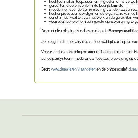
kooktechnieken toepassen om ingrediënten te verwer
gerechten creëren conform de bedrijfsformule
meedenken over de samenstelling van de kaart en tech
keukenprocessen opvolgen en de organisatie van de 
constant de kwaliteit van het werk en de gerechten ve
voorraden beheren om een goede dienstverlening te gar
Deze duale opleiding is gebaseerd op de
Beroepskwalifica
Je brengt in dit specialisatiejaar heel wat tijd door op de 
Voor elke duale opleiding bestaat er 1 curriculumdossier. Hie
schooljaarsysteem, modulair dan bestaat je opleiding uit clu
Bron:
www.duaalleren.vlaanderen
en de omzendbrief ‘
duaal