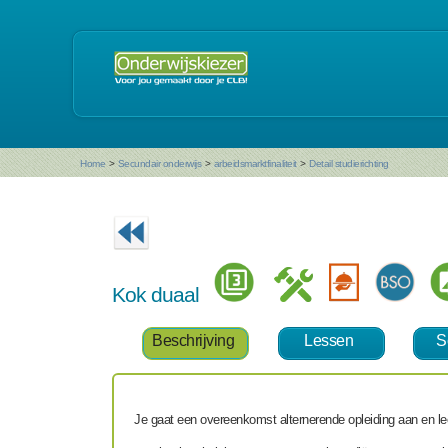
Home
>
Secundair onderwijs
>
arbeidsmarktfinaliteit
>
Detail studierichting
Kok duaal
Beschrijving
Lessen
S
Je gaat een overeenkomst alternerende opleiding aan en lee