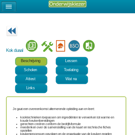
Kok duaal
Beschrijving
Lessen
Scholen
Toelating
Attest
Wat na
Links
Je gaat een overeenkomst alternerende opleiding aan en leert:
kooktechnieken toepassen om ingrediënten te verwerken tot warme en
koude keukenbereidingen
gerechten creëren conform de bedrijfsformule
meedenken over de samenstelling van de kaart en technische fiches
opstellen
keukenprocessen opvolgen en de organisatie van de keuken regelen