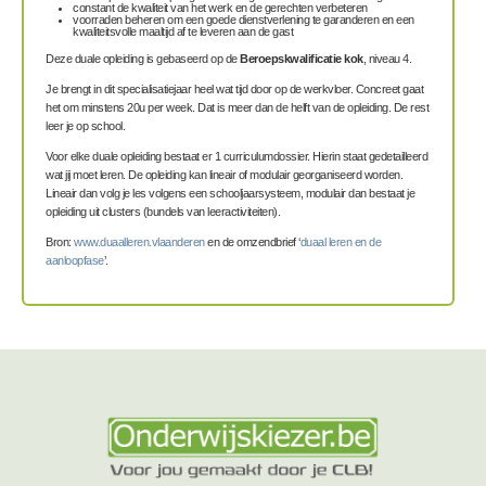
constant de kwaliteit van het werk en de gerechten verbeteren
voorraden beheren om een goede dienstverlening te garanderen en een
kwaliteitsvolle maaltijd af te leveren aan de gast
Deze duale opleiding is gebaseerd op de
Beroepskwalificatie kok
, niveau 4.
Je brengt in dit specialisatiejaar heel wat tijd door op de werkvloer. Concreet gaat
het om minstens 20u per week. Dat is meer dan de helft van de opleiding. De rest
leer je op school.
Voor elke duale opleiding bestaat er 1 curriculumdossier. Hierin staat gedetailleerd
wat jij moet leren. De opleiding kan lineair of modulair georganiseerd worden.
Lineair dan volg je les volgens een schooljaarsysteem, modulair dan bestaat je
opleiding uit clusters (bundels van leeractiviteiten).
Bron:
www.duaalleren.vlaanderen
en de omzendbrief ‘
duaal leren en de
aanloopfase
’.