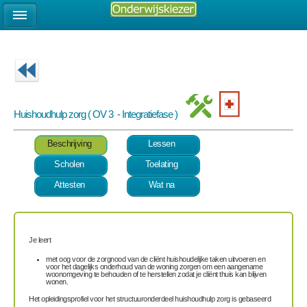
Huishoudhulp zorg ( OV 3 - Integratiefase )
Beschrijving
Lessen
Scholen
Toelating
Attesten
Wat na
Je leert
met oog voor de zorgnood van de cliënt huishoudelijke taken uitvoeren en
voor het dagelijks onderhoud van de woning zorgen om een aangename
woonomgeving te behouden of te herstellen zodat je cliënt thuis kan blijven
wonen.
Het opleidingsprofiel voor het structuuronderdeel huishoudhulp zorg is gebaseerd