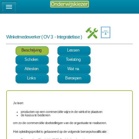
Winkelmedewerker ( OV 3 - Integratiefase )
Beschrijving
Lessen
Scholen
Toelating
Attesten
Wat na
Links
Beroepen
Je leert
producten op een commerciële wijze in de winkel te plaatsen
de kassa te bedienen
om zo de commerciële doelstellingen van de organisatie te realiseren.
Het opleidingsprofiel is gebaseerd op de volgende beroepskwalificatie: